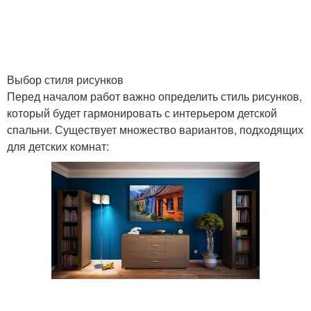
Рисунки на стены
Цвета на стене
Выбор стиля рисунков
Перед началом работ важно определить стиль рисунков,
который будет гармонировать с интерьером детской
Рисунок по побелке
Простые рисунки
спальни. Существует множество вариантов, подходящих
для детских комнат:
Роспись на стене
Рисунки на стену
Рисунки в школе
Стен в детской комнате