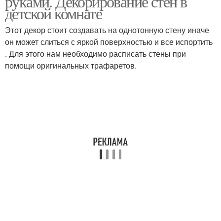
руками. Декорирование стен в
детской комнате
Этот декор стоит создавать на однотонную стену иначе
Стены в детской
он может слиться с яркой поверхностью и все испортить
Декор на стену
комнате
. Для этого нам необходимо расписать стены при
помощи оригинальных трафаретов.
Рисунки на стенах
Стен к раскраске
Живопись на стенах
Трафаретный рисунок
Рисунки на стене
Рисунки на стены