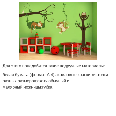
Цвета на стене
Узоры на стенах
Стен в нежилых
Стены под нанесение
помещениях
Для этого понадобятся такие подручные материалы:
белая бумага (формат А 4);акриловые краски;кисточки
Роспись на стене
Простые рисунки
разных размеров;скотч обычный и
малярный;ножницы;губка.