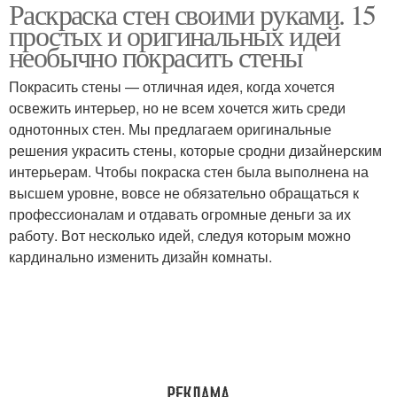
Раскраска стен своими руками. 15
Кисти для настенной
Краски для росписи
простых и оригинальных идей
росписи
необычно покрасить стены
Покрасить стены — отличная идея, когда хочется
освежить интерьер, но не всем хочется жить среди
Узоры на стенах
Рисунки на стенах
однотонных стен. Мы предлагаем оригинальные
решения украсить стены, которые сродни дизайнерским
интерьерам. Чтобы покраска стен была выполнена на
высшем уровне, вовсе не обязательно обращаться к
Стен к раскраске
Живопись на стенах
профессионалам и отдавать огромные деньги за их
работу. Вот несколько идей, следуя которым можно
кардинально изменить дизайн комнаты.
Рисунки на стене
Стены под нанесение