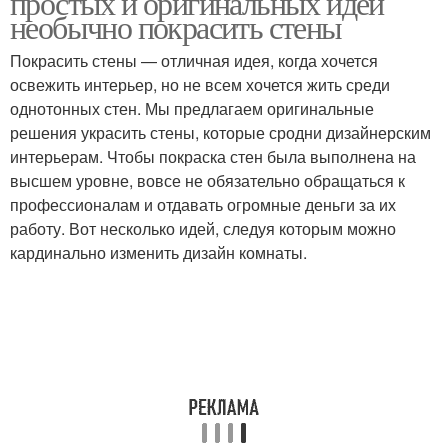
простых и оригинальных идей
необычно покрасить стены
Покрасить стены — отличная идея, когда хочется
освежить интерьер, но не всем хочется жить среди
Стен к раскраске
Рисунки на стене
однотонных стен. Мы предлагаем оригинальные
решения украсить стены, которые сродни дизайнерским
интерьерам. Чтобы покраска стен была выполнена на
высшем уровне, вовсе не обязательно обращаться к
Стены под нанесение
Рисунок на стене
профессионалам и отдавать огромные деньги за их
работу. Вот несколько идей, следуя которым можно
кардинально изменить дизайн комнаты.
Рисунки на стены
Цвета на стене