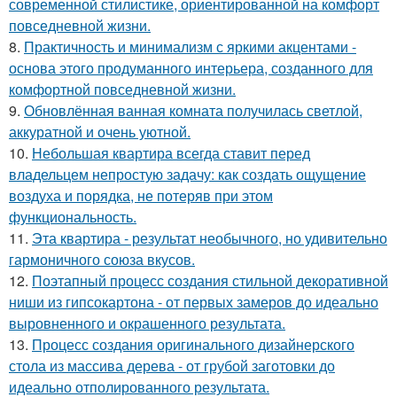
современной стилистике, ориентированной на комфорт
повседневной жизни.
8.
Практичность и минимализм с яркими акцентами -
основа этого продуманного интерьера, созданного для
комфортной повседневной жизни.
9.
Обновлённая ванная комната получилась светлой,
аккуратной и очень уютной.
10.
Небольшая квартира всегда ставит перед
владельцем непростую задачу: как создать ощущение
воздуха и порядка, не потеряв при этом
функциональность.
11.
Эта квартира - результат необычного, но удивительно
гармоничного союза вкусов.
12.
Поэтапный процесс создания стильной декоративной
ниши из гипсокартона - от первых замеров до идеально
выровненного и окрашенного результата.
13.
Процесс создания оригинального дизайнерского
стола из массива дерева - от грубой заготовки до
идеально отполированного результата.