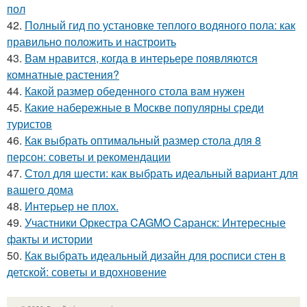
пол
42.
Полный гид по установке теплого водяного пола: как
правильно положить и настроить
43.
Вам нравится, когда в интерьере появляются
комнатные растения?
44.
Какой размер обеденного стола вам нужен
45.
Какие набережные в Москве популярны среди
туристов
46.
Как выбрать оптимальный размер стола для 8
персон: советы и рекомендации
47.
Стол для шести: как выбрать идеальный вариант для
вашего дома
48.
Интерьер не плох.
49.
Участники Оркестра CAGMO Саранск: Интересные
факты и истории
50.
Как выбрать идеальный дизайн для росписи стен в
детской: советы и вдохновение