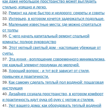
как даже небольшое пространство может выглядеть
стильно, изящно и легко.
32.
Ремонт на даче быстро и недорого: секреты и советы
33.
Интерьер, в котором хочется задержаться подольше.
34.
Маленькие известные места: где можно спрятаться
от толпы
35.
С чего начать капитальный ремонт спальной
комнаты: полное руководство
36.
Этот уютный светлый дом - настоящее убежище от
суеты.
37.
Эта кухня - воплощение современного минимализма,
где каждый элемент продуман до мелочей.
38.
Хороший вопрос - и тут всё зависит от стиля,
привычек и практичности.
39.
Как самому сделать теплый пол водяной: пошаговая
инструкция
40.
Дизайнер создала пространство, в котором комфорт
и практичность идут рука об руку с уютом и стилем.
41.
Уют вашего дома: как оборудовать теплый водяной