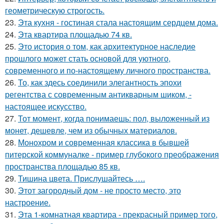
геометрическую строгость.
23.
Эта кухня - гостиная стала настоящим сердцем дома.
24.
Эта квартира площадью 74 кв.
25.
Это история о том, как архитектурное наследие
прошлого может стать основой для уютного,
современного и по-настоящему личного пространства.
26.
То, как здесь соединили элегантность эпохи
регентства с современным антикварным шиком, -
настоящее искусство.
27.
Тот момент, когда понимаешь: пол, выложенный из
монет, дешевле, чем из обычных материалов.
28.
Монохром и современная классика в бывшей
питерской коммуналке - пример глубокого преображения
пространства площадью 85 кв.
29.
Тишина цвета. Прислушайтесь ….
30.
Этот загородный дом - не просто место, это
настроение.
31.
Эта 1-комнатная квартира - прекрасный пример того,