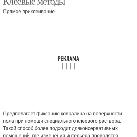
Клеевые методы
Прямое приклеивание
Подложки под
Линолеум на подложку
ковролин
Подложка под
Подложки под
линолеум
линолеум
Подложка под ламинат
Подложки под ламинат
Предполагает фиксацию ковралина на поверхности
пола при помощи специального клеевого раствора.
Такой способ более подходит дляконсервативных
помещений, где изменения интерьера проводятся