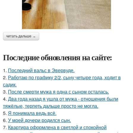
читать дальше →
Последние обновления на сайте:
1.
Последний вальс в Эвервуде.
2.
Работаю по графику 2/2, сыну четыре года, ходит в
садик.
3.
После смерти мужа я одна с сыном осталась.
4.
Два года назад я ушла от мужа - отношения были
тяжёлые, терпеть дальше просто не могла.
5.
Я понимала ведь всё.
6.
У моей дочери родился сын.
7.
Квартира оформлена в светлой и спокойной