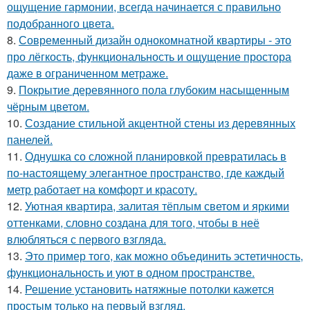
ощущение гармонии, всегда начинается с правильно
подобранного цвета.
8.
Современный дизайн однокомнатной квартиры - это
про лёгкость, функциональность и ощущение простора
даже в ограниченном метраже.
9.
Покрытие деревянного пола глубоким насыщенным
чёрным цветом.
10.
Создание стильной акцентной стены из деревянных
панелей.
11.
Однушка со сложной планировкой превратилась в
по-настоящему элегантное пространство, где каждый
метр работает на комфорт и красоту.
12.
Уютная квартира, залитая тёплым светом и яркими
оттенками, словно создана для того, чтобы в неё
влюбляться с первого взгляда.
13.
Это пример того, как можно объединить эстетичность,
функциональность и уют в одном пространстве.
14.
Решение установить натяжные потолки кажется
простым только на первый взгляд.