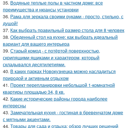
35.
Водяные теплые полы в частном доме: все
преимущества и нюансы установки
36.
Рама для зеркала своими руками - просто, стильно, с
душой!
37.
Как выбрать правильный размер стола для 8 человек
38.
Обеденный стол на кухне: как выбрать идеальный
вариант для вашего интерьера
39.
Старый комод - с потёртой поверхностью,
скрипящими ящиками и характером, который
складывался десятилетиями.
40.
В каких парках Новокузнецка можно насладиться
природой и активным отдыхом
41.
Проект перепланировки небольшой 1-комнатной
квартиры площадью 34, 8 кв.
42.
Какие исторические районы города наиболее
интересны
43.
Замечательная кухня - гостиная в бревенчатом доме
с мятными акцентами.
44.
Товары для сада и отдыха: обзор лучших решений