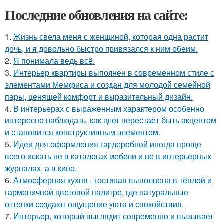
Последние обновления на сайте:
1.
Жизнь свела меня с женщиной, которая одна растит
дочь, и я довольно быстро привязался к ним обеим.
2.
Я понимала ведь всё.
3.
Интерьер квартиры выполнен в современном стиле с
элементами Мемфиса и создан для молодой семейной
пары, ценящей комфорт и выразительный дизайн.
4.
В интерьерах с выраженным характером особенно
интересно наблюдать, как цвет перестаёт быть акцентом
и становится конструктивным элементом.
5.
Идеи для оформления гардеробной иногда проще
всего искать не в каталогах мебели и не в интерьерных
журналах, а в кино.
6.
Атмосферная кухня - гостиная выполнена в тёплой и
гармоничной цветовой палитре, где натуральные
оттенки создают ощущение уюта и спокойствия.
7.
Интерьер, который выглядит современно и вызывает