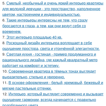
5.
Смелый, необычный и очень яркий интерьер квартиры
для молодой девушки - это пространство, наполненное
цветом, настроением и индивидуальностью.
6.
Такие интерьеры интересны не тем, что сразу
бросаются в глаза, а тем, как они ведут себя со
временем.
7.
Этот интерьер площадью 40 кв.
8.
Роскошный дизайн интерьера воплощает в себе
ощущение простора, света и утончённой элегантности.
9.
Светлая кухня - гостиная - пример продуманного и
рационального дизайна, где каждый квадратный метр
работает на комфорт и эстетику.
10.
Современная квартира в тёмных тонах выглядит
выразительно, стильно и уверенно.
11.
В основе оформления - белый, кремовый, бежевый и
мягкие пастельные оттенки.
12.
Интерьер, который выглядит современно и вызывает
ощущение гармонии, всегда начинается с правильно
подобранного цвета.