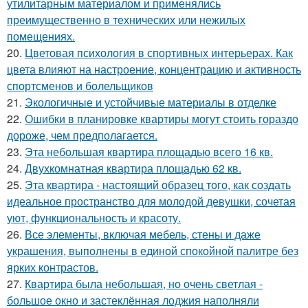
утилитарным материалом и применялись
преимущественно в технических или нежилых
помещениях.
20.
Цветовая психология в спортивных интерьерах. Как
цвета влияют на настроение, концентрацию и активность
спортсменов и болельщиков
21.
Экологичные и устойчивые материалы в отделке
22.
Ошибки в планировке квартиры могут стоить гораздо
дороже, чем предполагается.
23.
Эта небольшая квартира площадью всего 16 кв.
24.
Двухкомнатная квартира площадью 62 кв.
25.
Эта квартира - настоящий образец того, как создать
идеальное пространство для молодой девушки, сочетая
уют, функциональность и красоту.
26.
Все элементы, включая мебель, стены и даже
украшения, выполнены в единой спокойной палитре без
ярких контрастов.
27.
Квартира была небольшая, но очень светлая -
большое окно и застеклённая лоджия наполняли