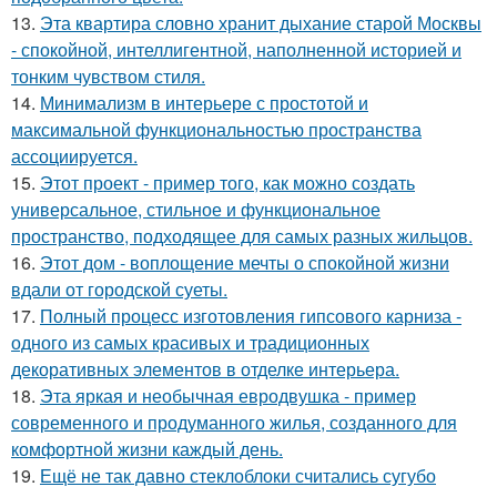
13.
Эта квартира словно хранит дыхание старой Москвы
- спокойной, интеллигентной, наполненной историей и
тонким чувством стиля.
14.
Минимализм в интерьере с простотой и
максимальной функциональностью пространства
ассоциируется.
15.
Этот проект - пример того, как можно создать
универсальное, стильное и функциональное
пространство, подходящее для самых разных жильцов.
16.
Этот дом - воплощение мечты о спокойной жизни
вдали от городской суеты.
17.
Полный процесс изготовления гипсового карниза -
одного из самых красивых и традиционных
декоративных элементов в отделке интерьера.
18.
Эта яркая и необычная евродвушка - пример
современного и продуманного жилья, созданного для
комфортной жизни каждый день.
19.
Ещё не так давно стеклоблоки считались сугубо