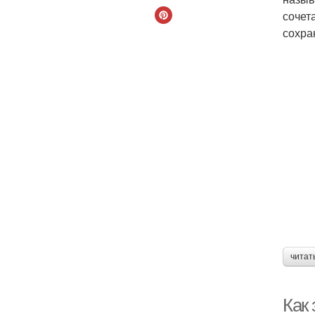
сочет
сохра
читат
Как 