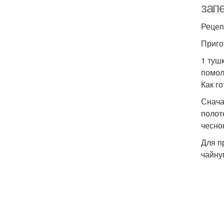
зап
Рецеп
Приго
1 тушк
помол
Как г
Снача
полот
чесно
Для п
чайну