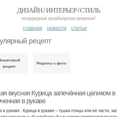
ДИЗАЙН / ИНТЕРЬЕР / СТИЛЬ
незаурядные дизайнерские решения!
главная
новости
статьи
улярный рецепт
Пошаговый
Рецепты с фото
рецепт
я вкусная Курица запечённая целиком в р
еченная в рукаве
а в рукаве . Курица в рукаве – тушка птицы или ее части, 
ают специальный устойчивый к высоким температурам пакет