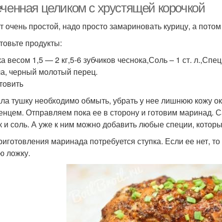
еченная целиком с хрустящей корочкой
т очень простой, надо просто замариновать курицу, а потом 
товьте продукты:
а весом 1,5 — 2 кг,5-6 зубчиков чеснока,Соль – 1 ст. л.,Спе
а, черный молотый перец.
отовить
ла тушку необходимо обмыть, убрать у нее лишнюю кожу ок
енцем. Отправляем пока ее в сторону и готовим маринад.
к и соль. А уже к ним можно добавить любые специи, котор
риготовления маринада потребуется ступка. Если ее нет, 
ю ложку.