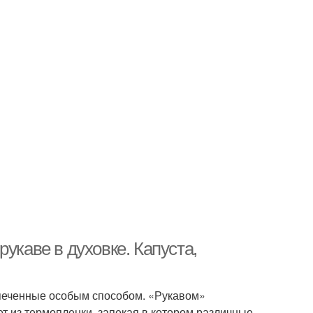
укаве в духовке. Капуста,
запеченные особым способом. «Рукавом»
 из термопленки, запекая в котором различные