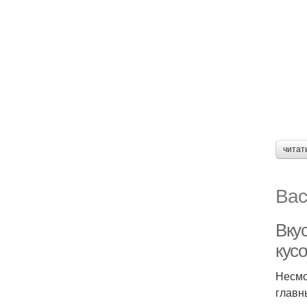
читат
Вас
Вкус
кус
Несмо
главн