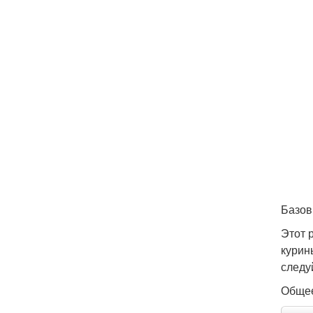
Базов
Этот 
курин
следу
Общее