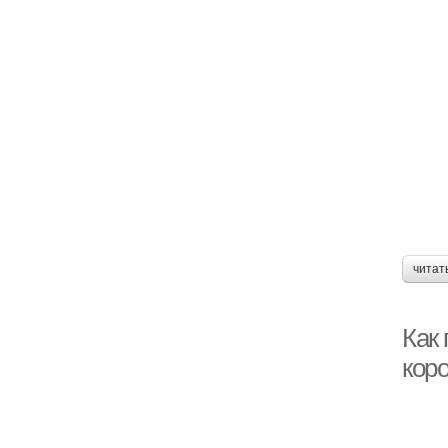
читат
Как
кор