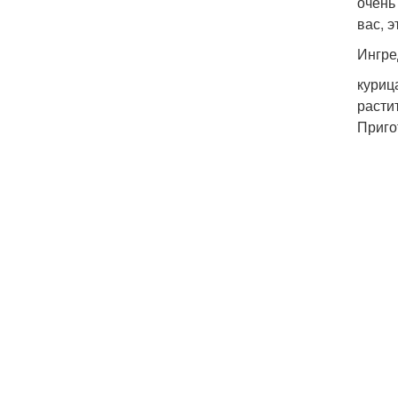
очень
вас, 
Ингре
курица
расти
Приго