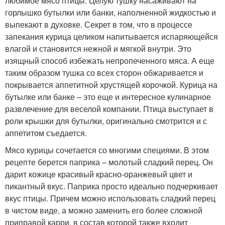
любимое мясо птицы. Целую тушку насаживают на
горлышко бутылки или банки, наполненной жидкостью и
выпекают в духовке. Секрет в том, что в процессе
запекания курица целиком напитывается испаряющейся
влагой и становится нежной и мягкой внутри. Это
изящный способ избежать непропеченного мяса. А еще
таким образом тушка со всех сторон обжаривается и
покрывается аппетитной хрустящей корочкой. Курица на
бутылке или банке – это еще и интересное кулинарное
развлечение для веселой компании. Птица выступает в
роли крышки для бутылки, оригинально смотрится и с
аппетитом съедается.
Мясо курицы сочетается со многими специями. В этом
рецепте берется паприка – молотый сладкий перец. Он
дарит кожице красивый красно-оранжевый цвет и
пикантный вкус. Паприка просто идеально подчеркивает
вкус птицы. Причем можно использовать сладкий перец
в чистом виде, а можно заменить его более сложной
приправой карри, в состав которой также входит