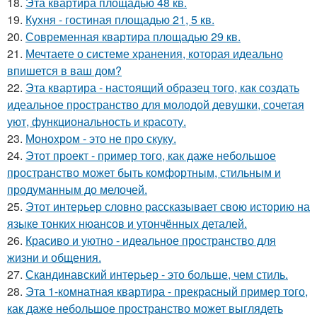
18.
Эта квартира площадью 48 кв.
19.
Кухня - гостиная площадью 21, 5 кв.
20.
Современная квартира площадью 29 кв.
21.
Мечтаете о системе хранения, которая идеально
впишется в ваш дом?
22.
Эта квартира - настоящий образец того, как создать
идеальное пространство для молодой девушки, сочетая
уют, функциональность и красоту.
23.
Монохром - это не про скуку.
24.
Этот проект - пример того, как даже небольшое
пространство может быть комфортным, стильным и
продуманным до мелочей.
25.
Этот интерьер словно рассказывает свою историю на
языке тонких нюансов и утончённых деталей.
26.
Красиво и уютно - идеальное пространство для
жизни и общения.
27.
Скандинавский интерьер - это больше, чем стиль.
28.
Эта 1-комнатная квартира - прекрасный пример того,
как даже небольшое пространство может выглядеть