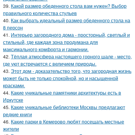
39.
Какой размер обеденного стола вам нужен? Выбор
правильного количества стульев
40.
Как выбрать идеальный размер обеденного стола на
8 персон
41.
Интерьер загородного дома - просторный, светлый и
стильный, где каждая зона продумана для
максимального комфорта и гармонии.
42.
Тёплая атмосфера настоящего горного шале - место,
где уют встречается с величием природы.
43.
Этот дом - доказательство того, что загородная жизнь
может быть не только спокойной, но и насыщенной
красками.
44.
Какие уникальные памятники архитектуры есть в
Иркутске
45.
Какие уникальные библиотеки Москвы предлагают
редкие книги
46.
Какие парки в Кемерово любят посещать местные
жители