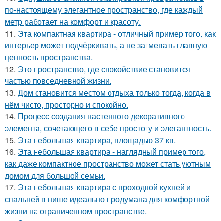
по-настоящему элегантное пространство, где каждый
метр работает на комфорт и красоту.
11.
Эта компактная квартира - отличный пример того, как
интерьер может подчёркивать, а не затмевать главную
ценность пространства.
12.
Это пространство, где спокойствие становится
частью повседневной жизни.
13.
Дом становится местом отдыха только тогда, когда в
нём чисто, просторно и спокойно.
14.
Процесс создания настенного декоративного
элемента, сочетающего в себе простоту и элегантность.
15.
Эта небольшая квартира, площадью 37 кв.
16.
Эта небольшая квартира - наглядный пример того,
как даже компактное пространство может стать уютным
домом для большой семьи.
17.
Эта небольшая квартира с проходной кухней и
спальней в нише идеально продумана для комфортной
жизни на ограниченном пространстве.