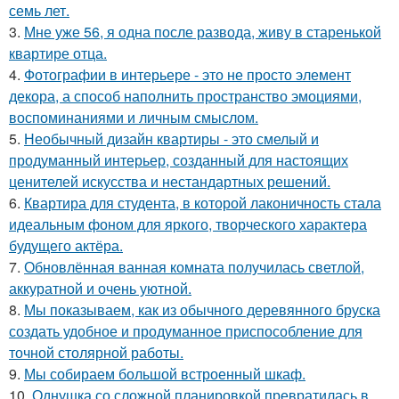
семь лет.
3.
Мне уже 56, я одна после развода, живу в старенькой
квартире отца.
4.
Фотографии в интерьере - это не просто элемент
декора, а способ наполнить пространство эмоциями,
воспоминаниями и личным смыслом.
5.
Необычный дизайн квартиры - это смелый и
продуманный интерьер, созданный для настоящих
ценителей искусства и нестандартных решений.
6.
Квартира для студента, в которой лаконичность стала
идеальным фоном для яркого, творческого характера
будущего актёра.
7.
Обновлённая ванная комната получилась светлой,
аккуратной и очень уютной.
8.
Мы показываем, как из обычного деревянного бруска
создать удобное и продуманное приспособление для
точной столярной работы.
9.
Мы собираем большой встроенный шкаф.
10.
Однушка со сложной планировкой превратилась в