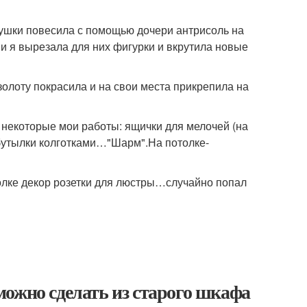
ушки повесила с помощью дочери антрисоль на
и я вырезала для них фигурки и вкрутила новые
золоту покрасила и на свои места прикрепила на
 некоторые мои работы: ящички для мелочей (на
 бутылки колготками…"Шарм".На потолке-
толке декор розетки для люстры…случайно попал
ожно сделать из старого шкафа