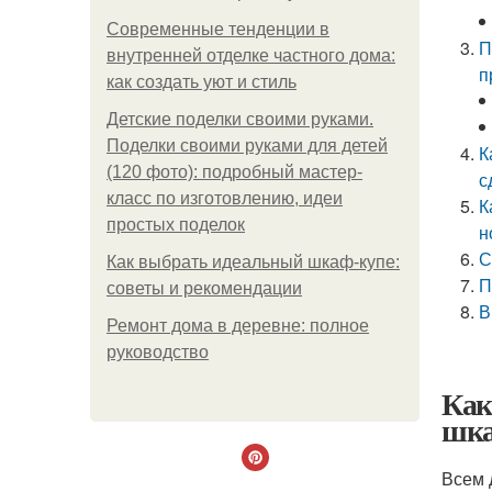
Современные тенденции в
П
внутренней отделке частного дома:
п
как создать уют и стиль
Детские поделки своими руками.
Поделки своими руками для детей
К
(120 фото): подробный мастер-
с
класс по изготовлению, идеи
К
простых поделок
н
С
Как выбрать идеальный шкаф-купе:
П
советы и рекомендации
В
Ремонт дома в деревне: полное
руководство
Как
шка
Всем 