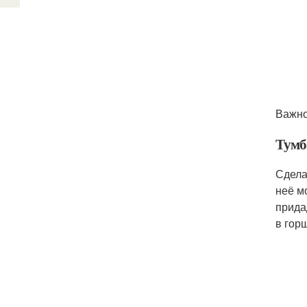
Важно
Тумб
Сдела
неё м
прида
в гор