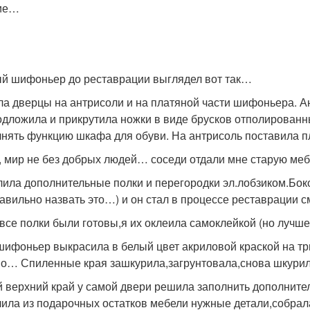
кие…
й шифоньер до реставрации выглядел вот так…
ла дверцы на антрисоли и на платяной части шифоньера. А
одложила и прикрутила ножки в виде брусков отполированн
нять функцию шкафа для обуви. На антрисоль поставила
, мир не без добрых людей… соседи отдали мне старую меб
ила дополнительные полки и перегородки эл.лобзиком.Бок
равильно назвать это…) и он стал в процессе реставрации с
 все полки были готовы,я их оклеила самоклейкой (но лучше
шифоньер выкрасила в белый цвет акриловой краской на тр
о… Спиленные края зашкурила,загрунтовала,снова шкурил
 верхний край у самой двери решила заполнить дополните
ила из подарочных остатков мебели нужные детали,собрал