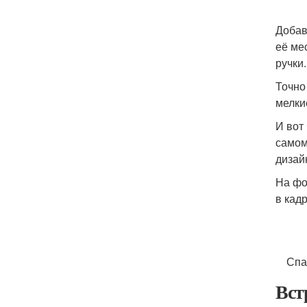
Добав
её ме
ручки
Точно
мелки
И вот
самом
дизай
На фо
в кадр
Спаси
Вст