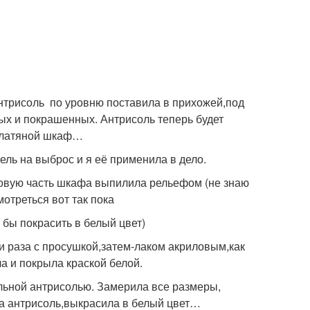
нтрисоль по уровню поставила в прихожей,под
ых и покрашенных. Антрисоль теперь будет
 платяной шкаф…
ель на выброс и я её применила в дело.
овую часть шкафа выпилила рельефом (не знаю
мотреться вот так пока
 бы покрасить в белый цвет)
и раза с просушкой,затем-лаком акриловым,как
а и покрыла краской белой.
льной антрисолью. Замерила все размеры,
а антрисоль,выкрасила в белый цвет…