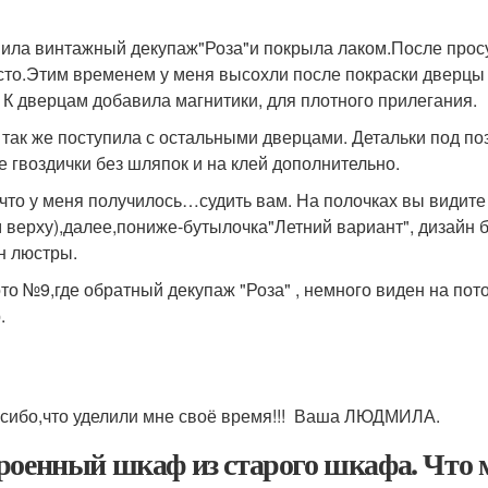
ила винтажный декупаж"Роза"и покрыла лаком.После прос
сто.Этим временем у меня высохли после покраски дверцы 
. К дверцам добавила магнитики, для плотного прилегания.
 так же поступила с остальными дверцами. Детальки под по
е гвоздички без шляпок и на клей дополнительно.
 что у меня получилось…судить вам. На полочках вы видите
 верху),далее,пониже-бутылочка"Летний вариант", дизайн
н люстры.
то №9,где обратный декупаж "Роза" , немного виден на по
.
бо,что уделили мне своё время!!! Ваша ЛЮДМИЛА.
роенный шкаф из старого шкафа. Что м