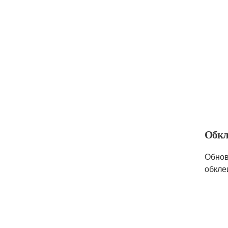
Обкл
Обнов
обкле