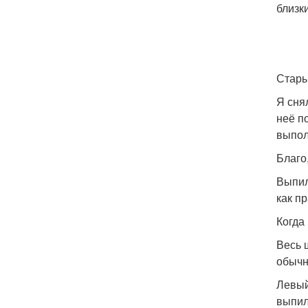
близ
Стары
Я сня
неё п
выпол
Благо
Выпил
как п
Когда
Весь 
обычн
Левый
выпил