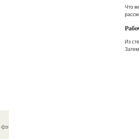
Что м
рассм
Рабо
Из ст
Затем
⇦