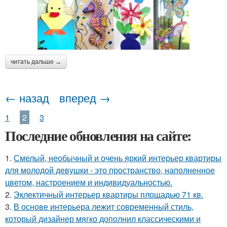
читать дальше →
← назад
вперед →
1
2
3
Последние обновления на сайте:
1.
Смелый, необычный и очень яркий интерьер квартиры
для молодой девушки - это пространство, наполненное
цветом, настроением и индивидуальностью.
2.
Эклектичный интерьер квартиры площадью 71 кв.
3.
В основе интерьера лежит современный стиль,
который дизайнер мягко дополнил классическими и