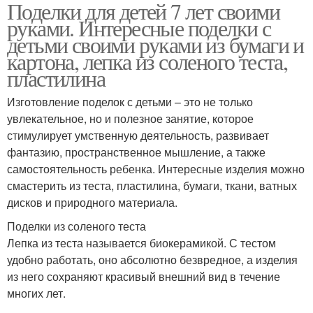
Поделки для детей 7 лет своими
руками. Интересные поделки с
детьми своими руками из бумаги и
картона, лепка из соленого теста,
Поделки для
пластилина
Сложные поделки
девятилеток
Изготовление поделок с детьми – это не только
увлекательное, но и полезное занятие, которое
стимулирует умственную деятельность, развивает
Аппликации из цветной
Бумаги для
фантазию, пространственное мышление, а также
бумаги
дошкольников
самостоятельность ребенка. Интересные изделия можно
смастерить из теста, пластилина, бумаги, ткани, ватных
дисков и природного материала.
Поделки для девочек
Поделки из трикотажа
Поделки из соленого теста
Лепка из теста называется биокерамикой. С тестом
удобно работать, оно абсолютно безвредное, а изделия
из него сохраняют красивый внешний вид в течение
многих лет.
Цветная бумага
Бумага для поделок