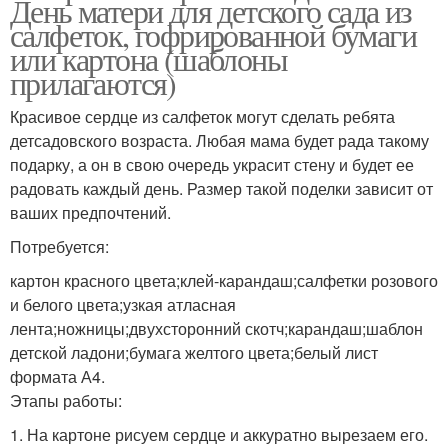
День матери для детского сада из
салфеток, гофрированной бумаги
или картона (шаблоны
прилагаются)
Красивое сердце из салфеток могут сделать ребята
детсадовского возраста. Любая мама будет рада такому
подарку, а он в свою очередь украсит стену и будет ее
радовать каждый день. Размер такой поделки зависит от
ваших предпочтений.
Потребуется:
картон красного цвета;клей-карандаш;салфетки розового
и белого цвета;узкая атласная
лента;ножницы;двухсторонний скотч;карандаш;шаблон
детской ладони;бумага желтого цвета;белый лист
формата А4.
Этапы работы:
1. На картоне рисуем сердце и аккуратно вырезаем его.