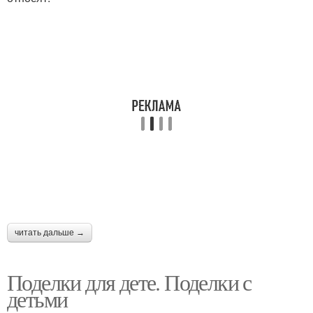
Поделки из подручных
Материалы для
средств
поделок
Ракеты из цветной
Поделки при помощи
бумаги
Красивые поделки
Ежики из бумаги
читать дальше →
Зимние поделки
Поделки на тему
Поделки для дете. Поделки с
детьми