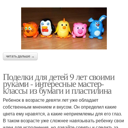
Поделки из теста
Поделки в виде
Поделки для кухни
Поделки для мальчика
читать дальше →
Цвета из бумаги
Прикольные поделки
Поделки для детей 9 лет своими
руками - интересные мастер-
классы из бумаги и пластилина
Ребенок в возрасте девяти лет уже обладает
Поделка из мелков
Поделки из белой
собственным мнением и вкусом. Он определил какие
цвета ему нравятся, а какие неприемлемы для его глаз.
В таком возрасте уже сложнее навязывать ребенку свои
идеи для исполнения, но давайте советы и следить за
Аппликация из цветной