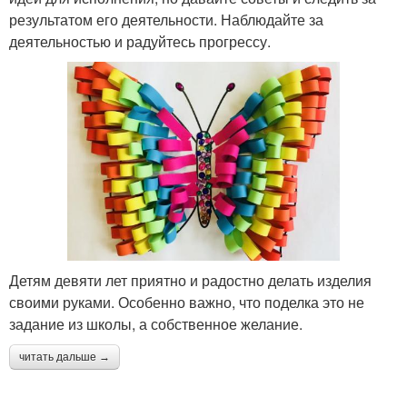
Поделки в садик
результатом его деятельности. Наблюдайте за
бумаги
деятельностью и радуйтесь прогрессу.
Поделки в детский сад
Поделки для малышей
Поделки для ребенка
Пальчиковые поделки
Детям девяти лет приятно и радостно делать изделия
своими руками. Особенно важно, что поделка это не
Пластиковые поделки
Поделки с малышами
задание из школы, а собственное желание.
читать дальше →
Поделки из втулки
Идеи для поделок