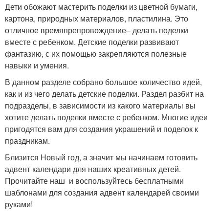
Дети обожают мастерить поделки из цветной бумаги,
картона, природных материалов, пластилина. Это
Разные поделки
Работа с бумагой
отличное времяпрепровождение– делать поделки
вместе с ребенком. Детские поделки развивают
фантазию, с их помощью закрепляются полезные
навыки и умения.
Композиции из
Аппликации из бумаги
обычной бумаги
В данном разделе собрано большое количество идей,
как и из чего делать детские поделки. Раздел разбит на
подразделы, в зависимости из какого материалы вы
хотите делать поделки вместе с ребенком. Многие идеи
Зайчик из бумаги
Тканевые поделки
пригодятся вам для создания украшений и поделок к
праздникам.
Близится Новый год, а значит мы начинаем готовить
адвент календари для наших креативных детей.
Креативные поделки
Поделки из ткани
Прочитайте наш и воспользуйтесь бесплатными
шаблонами для создания адвент календарей своими
руками!