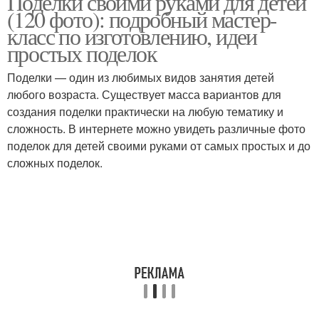
Поделки своими руками для детей
(120 фото): подробный мастер-
класс по изготовлению, идеи
простых поделок
Интересные поделки
Поделки с детьми
Поделки — один из любимых видов занятия детей
любого возраста. Существует масса вариантов для
создания поделки практически на любую тематику и
сложность. В интернете можно увидеть различные фото
Пластилиновые
Года из бумаги
поделок для детей своими руками от самых простых и до
поделки
сложных поделок.
Птичка из бумаги
Поделка для сада
Поделки из
Коровка из бумаги
пластиковых бутылок