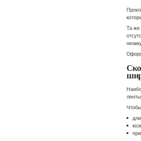
Произ
котор
Та же
отсут
неакк
Оформ
Ско
шир
Наибо
ленты
Чтобы
дли
коэ
при