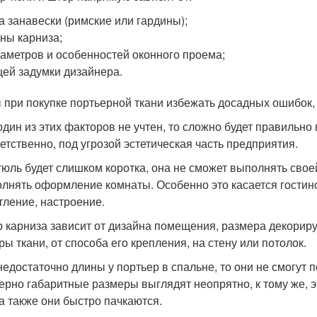
а занавески (римские или гардины);
ны карниза;
аметров и особенностей оконного проема;
ей задумки дизайнера.
 при покупке портьерной ткани избежать досадных ошибок,
один из этих факторов не учтен, то сложно будет правильно
етственно, под угрозой эстетическая часть предприятия.
тюль будет слишком коротка, она не сможет выполнять сво
олнять оформление комнаты. Особенно это касается гостино
тление, настроение.
 карниза зависит от дизайна помещения, размера декориру
ры ткани, от способа его крепления, на стену или потолок.
недостаточно длины у портьер в спальне, то они не смогут 
ерно габаритные размеры выглядят неопрятно, к тому же, 
 а также они быстро пачкаются.