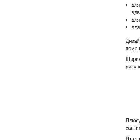
для
вдв
для
для
Дизай
помеш
Ширин
рисун
Плюсу
санти
Итак,