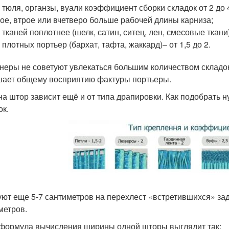
 тюля, органзы, вуали коэффициент сборки складок от 2 до
ое, втрое или вчетверо больше рабочей длины карниза;
 тканей поплотнее (шелк, сатин, ситец, лен, смесовые ткани
 плотных портьер (бархат, тафта, жаккард)– от 1,5 до 2.
неры не советуют увлекаться большим количеством складок
ает общему восприятию фактуры портьеры.
а штор зависит ещё и от типа драпировки. Как подобрать 
ок.
ют еще 5-7 сантиметров на перехлест «встретившихся» зад
метров.
 формула вычисления ширины одной шторы выглядит так: