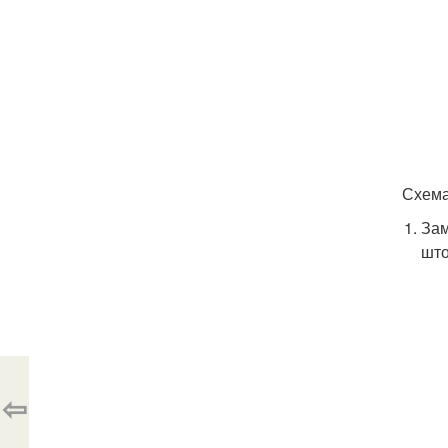
Схема
Зам
шт
⇦