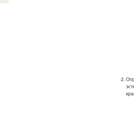
Опр
эст
кра