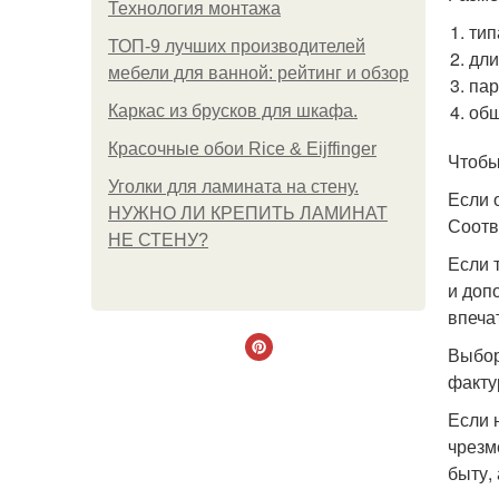
Технология монтажа
тип
ТОП-9 лучших производителей
дли
мебели для ванной: рейтинг и обзор
пар
общ
Каркас из брусков для шкафа.
Красочные обои Rice & Eijffinger
Чтобы
Уголки для ламината на стену.
Если 
НУЖНО ЛИ КРЕПИТЬ ЛАМИНАТ
Соотв
НЕ СТЕНУ?
Если 
и доп
впеча
Выбор
факту
Если 
чрезм
быту,