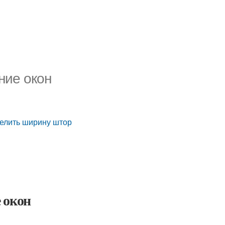
ние окон
делить ширину штор
 окон