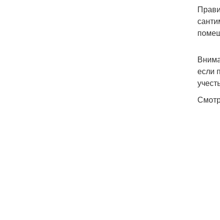
Прави
санти
помещ
Внима
если 
учест
Смотр