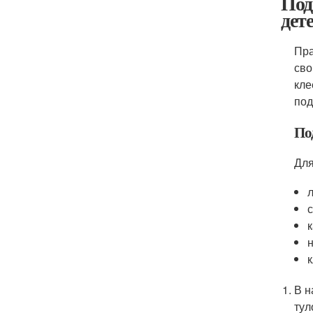
Под
дете
Пра
сво
кле
под
По
Для
к
В н
тул