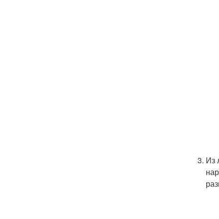
Из 
нар
раз