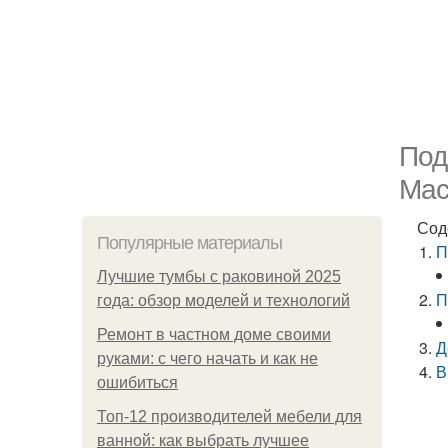
Под
Мас
Сод
Популярные материалы
П
Лучшие тумбы с раковиной 2025
П
года: обзор моделей и технологий
Ремонт в частном доме своими
Д
руками: с чего начать и как не
В
ошибиться
Топ-12 производителей мебели для
ванной: как выбрать лучшее