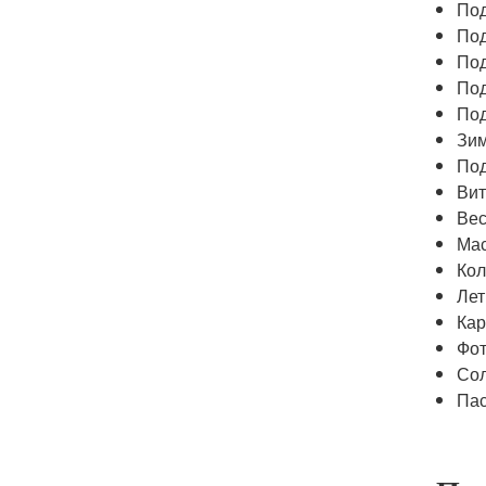
Под
Под
Под
Под
Под
Зим
Под
Вит
Вес
Мас
Кол
Лет
Кар
Фот
Сол
Пас