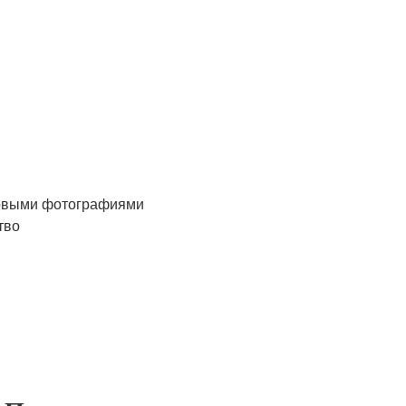
говыми фотографиями
тво