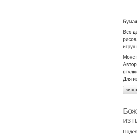
Бумаж
Все д
рисов
игруш
Монс
Автор
втулк
Для и
читат
Бож
из 
Подел