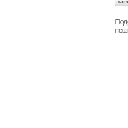
читат
Поде
пош