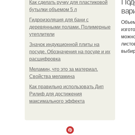
Под
Как сделать ручку для пластиковой
вар
бутылки объемом 5 л
Гидроизоляция для бани с
Объем
деревянными полами. Полимерные
изгот
утеплители
можно
листо
Значок индукционной плиты на
выбир
посуде. Обозначения на посуде и их
расшифровка
Меламин, что это за материал.
Свойства меламина
Как правильно использовать Дип
Рилиф для достижения
максимального эффекта