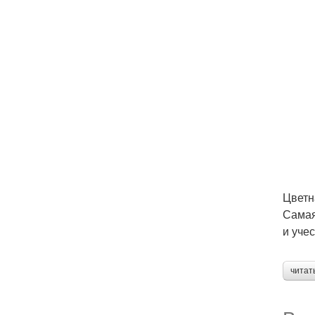
Цветн
Самая
и уче
читат