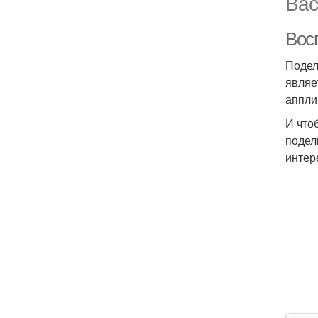
Вас
Вос
Подел
являе
аппли
И что
подел
интер