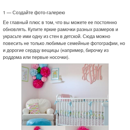
1 — Создайте фото-галерею
Поделки из подручных
Материалы для
Ее главный плюс в том, что вы можете ее постоянно
средств
поделок
обновлять. Купите яркие рамочки разных размеров и
украсьте ими одну из стен в детской. Сюда можно
повесить не только любимые семейные фотографии, но
и дорогие сердцу вещицы (например, бирочку из
Простые схемы
Поделки при помощи
роддома или первые носочки).
Красивые поделки
Зимние поделки
Поделки на тему
Поделки с детьми