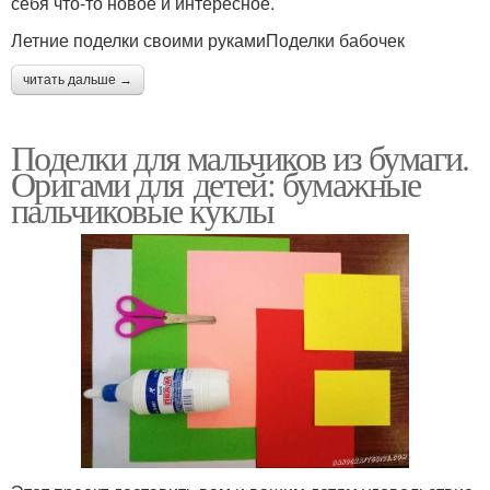
себя что-то новое и интересное.
изготовлении
Летние поделки своими рукамиПоделки бабочек
читать дальше →
Поделки из бумаги-
Простые ориги
схемы
Поделки для мальчиков из бумаги.
Оригами для детей: бумажные
пальчиковые куклы
Новогодние поделки
Основа для поделки
Поделки для младших
Материал для поделок
ребят
Поделки из соленого
Идея для поделки
теста