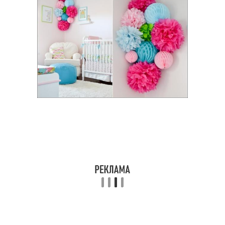
Разные поделки
Прикольные поделки
Поделка из мелков
Простые идеи
Поделки из белой
Поделки для школы
Поделки из подручных
Поделки из цветной
материалов
бумаги