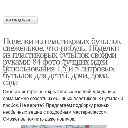
Поделки в школу
Поделки из шишек
читать дальше →
Поделки из пластиковых бутылок
Поделки для
Бумажные поделки
свеженькое, что-нибудь. Поделки
девятилеток
из пластиковых бутылок своими
руками: 84 фото лучших идей
использования 1,5 и 5 литровых
бутылок для детей, дачи, дома,
Сложные поделки
Поделки в садик
сада
Сколько интересных креативных изделий для дачи и
дома можно создать из обычных пластиковых бутылок и
Поделки из пластилина
Поделки в детский сад
пробок. Не верите? Предлагаем подборку разных
необычных вещиц с подробным мастер-классом.
Сможет выполнить даже новичок.