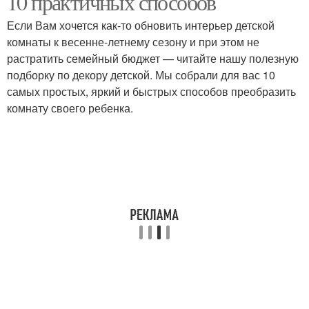
10 практичных способов
Если Вам хочется как-то обновить интерьер детской
комнаты к весенне-летнему сезону и при этом не
Поделка из
растратить семейный бюджет — читайте нашу полезную
Летние поделки
пластиковых бутылок
подборку по декору детской. Мы собрали для вас 10
самых простых, яркий и быстрых способов преобразить
комнату своего ребенка.
Несложные поделки
Поделки с картона
Поделки из картона
Поделки из бумаги
Руки с простой
Поделки для мальчиков