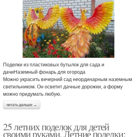
Поделки для малышей
Поделки для ребенка
Материалы по простым
Пальчиковые поделки
и
Поделки из пластиковых бутылок для сада и
дачиНаземный фонарь для огорода
Пластиковые поделки
Поделки с малышами
Можно украсить вечерний сад неординарным наземным
светильником. Он осветит дачные дорожки, а форму
можно придумать любую.
читать дальше →
Поделки из втулки
Поделки в виде
25 летних поделок для детей
своими руками. Летние поделки:
Пластилиновые