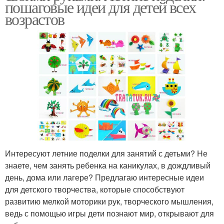
пошаговые идеи для детей всех
Интересные поделки
поделки
возрастов
Тканевые поделки
Поделки из теста
Идеи для поделок
Креативные поделки
Интересуют летние поделки для занятий с детьми? Не
знаете, чем занять ребенка на каникулах, в дождливый
Поделки из ткани
Поделки для девочек
день, дома или лагере? Предлагаю интересные идеи
для детского творчества, которые способствуют
развитию мелкой моторики рук, творческого мышления,
ведь с помощью игры дети познают мир, открывают для
Простой в
Поделки из трикотажа