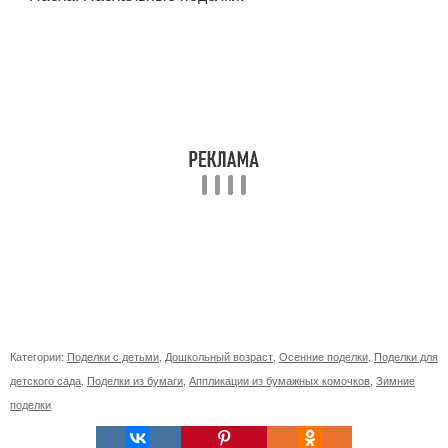
Категории:
Поделки с детьми
,
Дошкольный возраст
,
Осенние поделки
,
Поделки для
детского сада
,
Поделки из бумаги
,
Аппликации из бумажных комочков
,
Зимние
поделки