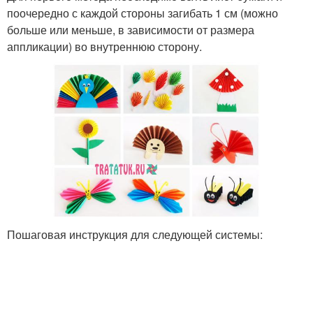
поочередно с каждой стороны загибать 1 см (можно
больше или меньше, в зависимости от размера
аппликации) во внутреннюю сторону.
Пластиковые поделки
Поделки с малышами
Поделки из втулки
Поделка для детей
Детские поделки
Основа для поделки
Пошаговая инструкция для следующей системы:
Поделки из подручных
Материал для поделок
материалов