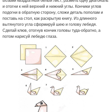
Возьми квадратный белый лист, разметь одну диагональ
и отогни к ней верхний и нижний углы. Кончики углов
подогни в обратную сторону, сложи деталь пополам и
поставь на стол, как раскрытую книгу. Из длинного
вытянутого угла сформируй шею и голову лебедя.
Сделай клюв, отогнув кончик головы туда-обратно, а
потом нарисуй лебедю глаза.