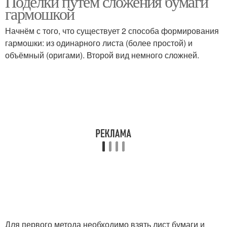
Поделки путём сложения бумаги
гармошкой
Начнём с того, что существует 2 способа формирования
гармошки: из одинарного листа (более простой) и
Поделки на тему
Поделки в садик
объёмный (оригами). Второй вид немного сложней.
Зимние поделки
Поделки из пластилина
Поделки в детский сад
Поделки для малышей
Поделки для ребенка
Пальчиковые поделки
Для первого метода необходимо взять лист бумаги и