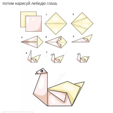
потом нарисуй лебедю глаза.