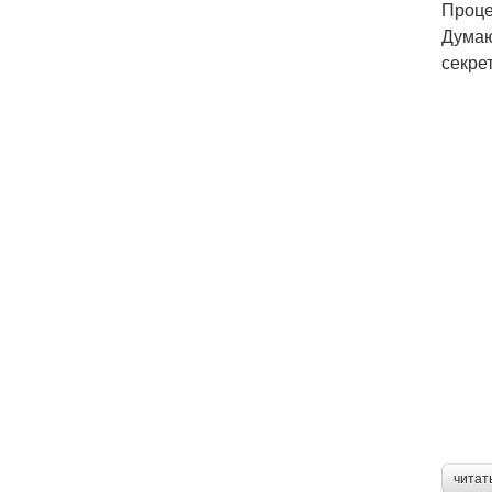
Проце
Думаю
секре
читат