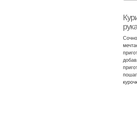
Кури
рук
Сочно
мечта
приго
добав
приго
пошаг
курочк