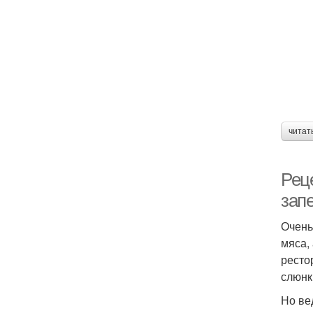
читат
Реце
зап
Очень
мяса,
ресто
слюнк
Но ве