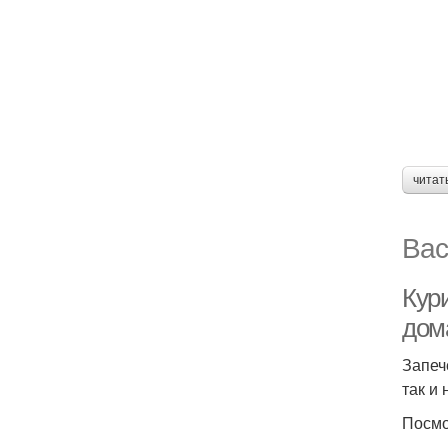
читат
Вас
Кури
дом
Запеч
так и
Посмо