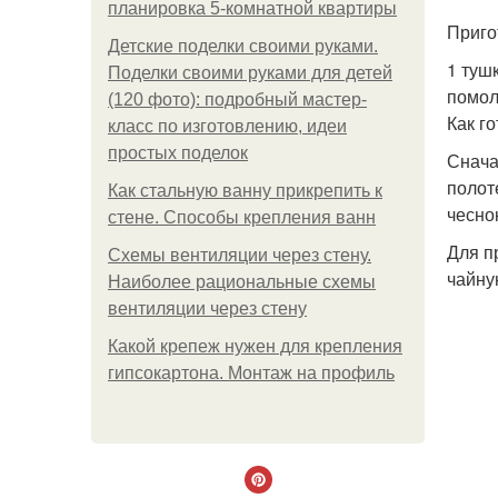
планировка 5-комнатной квартиры
Приго
Детские поделки своими руками.
1 тушк
Поделки своими руками для детей
помол
(120 фото): подробный мастер-
Как г
класс по изготовлению, идеи
простых поделок
Снача
полот
Как стальную ванну прикрепить к
чесно
стене. Способы крепления ванн
Для п
Схемы вентиляции через стену.
чайну
Наиболее рациональные схемы
вентиляции через стену
Какой крепеж нужен для крепления
гипсокартона. Монтаж на профиль