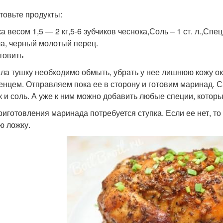
товьте продукты:
а весом 1,5 — 2 кг,5-6 зубчиков чеснока,Соль – 1 ст. л.,Спе
а, черный молотый перец.
отовить
ла тушку необходимо обмыть, убрать у нее лишнюю кожу ок
енцем. Отправляем пока ее в сторону и готовим маринад.
к и соль. А уже к ним можно добавить любые специи, котор
риготовления маринада потребуется ступка. Если ее нет, 
ю ложку.