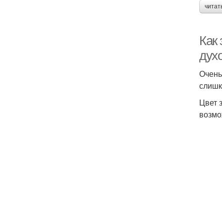
читат
Как 
дух
Очень
слишк
Цвет 
возмо