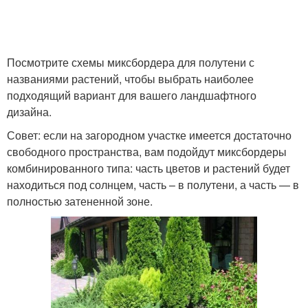
Вечноцветущий
Миксбордер с пионами
миксбордер
Посмотрите схемы миксбордера для полутени с
названиями растений, чтобы выбрать наиболее
подходящий вариант для вашего ландшафтного
дизайна.
Английский
Растения для
миксбордер
миксбордера
Совет: если на загородном участке имеется достаточно
свободного пространства, вам подойдут миксбордеры
комбинированного типа: часть цветов и растений будет
находиться под солнцем, часть – в полутени, а часть — в
Многолетники для
Миксбордера из
полностью затененной зоне.
миксбордера
хвойных деревьев
Миксбордер с
Хвойный миксбордер
кустарниками