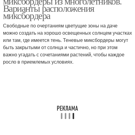
миксбордеры из многолетников.
Варианты расположения
миксбордера
Миксбордера с
Свободные по очертаниям цветущие зоны на даче
Миксбордер с розами
хвойниками
можно создать на хорошо освещенных солнцем участках
или там, где имеется тень. Теневые миксбордеры могут
быть закрытыми от солнца и частично, но при этом
важно угадать с сочетаниями растений, чтобы каждое
Миксбордер с
Луговой миксбордер
росло в приемлемых условиях.
хвойными и
Миксбордер в
Огородный миксбордер
английском стиле
Деревенский
Миксбордер из
миксбордер
хвойных и