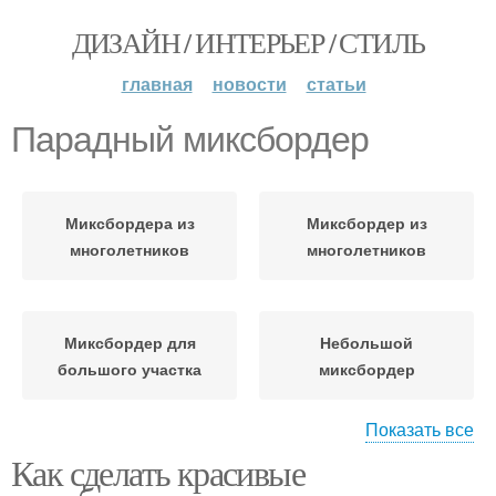
ДИЗАЙН / ИНТЕРЬЕР / СТИЛЬ
главная
новости
статьи
Парадный миксбордер
Миксбордера из
Миксбордер из
многолетников
многолетников
Миксбордер для
Небольшой
большого участка
миксбордер
Показать все
Как сделать красивые
Миксбордер из
Миксбордер с
кустарников
гортензией