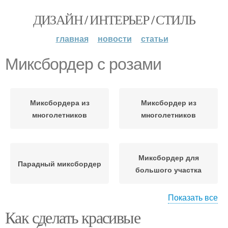
ДИЗАЙН / ИНТЕРЬЕР / СТИЛЬ
главная
новости
статьи
Миксбордер с розами
Миксбордера из
Миксбордер из
многолетников
многолетников
Миксбордер для
Парадный миксбордер
большого участка
Показать все
Как сделать красивые
Небольшой
Миксбордер из
миксбордер
кустарников