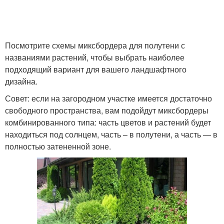
Миксбордера из
Миксбордер из
кустарников
однолетников
Посмотрите схемы миксбордера для полутени с
названиями растений, чтобы выбрать наиболее
подходящий вариант для вашего ландшафтного
дизайна.
Вечноцветущий
Английский
миксбордер
миксбордер
Совет: если на загородном участке имеется достаточно
свободного пространства, вам подойдут миксбордеры
комбинированного типа: часть цветов и растений будет
находиться под солнцем, часть – в полутени, а часть — в
Растения для
полностью затененной зоне.
миксбордера