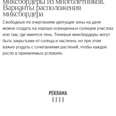
миксбордеры из многолетников.
Варианты расположения
миксбордера
Миксбордер с
Миксбордера с
Свободные по очертаниям цветущие зоны на даче
гортензией
хвойниками
можно создать на хорошо освещенных солнцем участках
или там, где имеется тень. Теневые миксбордеры могут
быть закрытыми от солнца и частично, но при этом
важно угадать с сочетаниями растений, чтобы каждое
Луговой миксбордер
Огородный миксбордер
росло в приемлемых условиях.
Миксбордер в
Деревенский
английском стиле
миксбордер
Миксбордер из
Миксбордер с
хвойных и
кустарниками