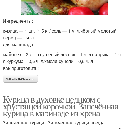
Ингредиенты:
курица — 1 шт. (1,5 кг.)соль — 1 ч. л.чёрный молотый
перец — 1 ч. л.
для маринада:
майонез – 2 ст. л.сушёный чеснок – 1 ч. л.паприка – 1 ч.
л.куркума – 0,5 ч. л.хмели-сунели – 0,5 ч. л
Как приготовить:
читать дальше →
Курица в духовке целиком с
хрустящей корочкой. Запечённая
курица в маринаде из хрена
Запеченная курица . Запеченная курица всегда