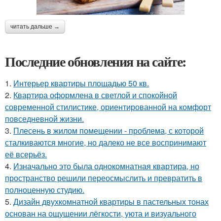
читать дальше →
Последние обновления на сайте:
1.
Интерьер квартиры площадью 50 кв.
2.
Квартира оформлена в светлой и спокойной
современной стилистике, ориентированной на комфорт
повседневной жизни.
3.
Плесень в жилом помещении - проблема, с которой
сталкиваются многие, но далеко не все воспринимают
её всерьёз.
4.
Изначально это была однокомнатная квартира, но
пространство решили переосмыслить и превратить в
полноценную студию.
5.
Дизайн двухкомнатной квартиры в пастельных тонах
основан на ощущении лёгкости, уюта и визуального