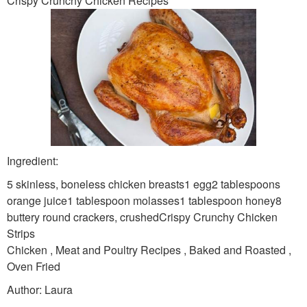
Crispy Crunchy Chicken Recipes
Ingredient:
5 skinless, boneless chicken breasts1 egg2 tablespoons
orange juice1 tablespoon molasses1 tablespoon honey8
buttery round crackers, crushedCrispy Crunchy Chicken
Strips
Chicken , Meat and Poultry Recipes , Baked and Roasted ,
Oven Fried
Author: Laura