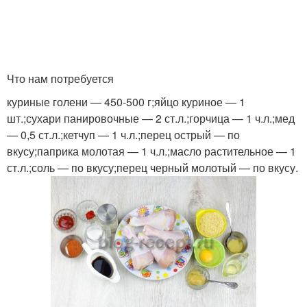
Что нам потребуется
куриные голени — 450-500 г;яйцо куриное — 1
шт.;сухари панировочные — 2 ст.л.;горчица — 1 ч.л.;мед
— 0,5 ст.л.;кетчуп — 1 ч.л.;перец острый — по
вкусу;паприка молотая — 1 ч.л.;масло растительное — 1
ст.л.;соль — по вкусу;перец черный молотый — по вкусу.