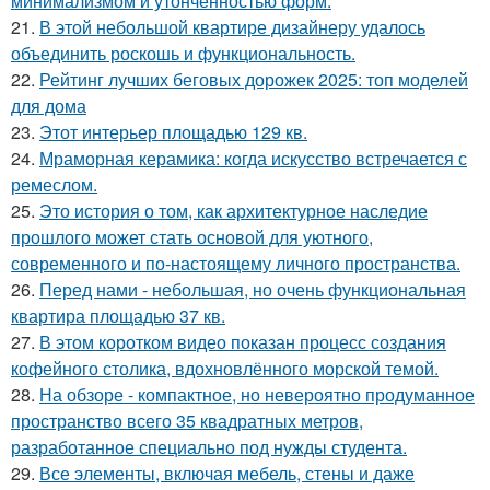
минимализмом и утончённостью форм.
21.
В этой небольшой квартире дизайнеру удалось
объединить роскошь и функциональность.
22.
Рейтинг лучших беговых дорожек 2025: топ моделей
для дома
23.
Этот интерьер площадью 129 кв.
24.
Мраморная керамика: когда искусство встречается с
ремеслом.
25.
Это история о том, как архитектурное наследие
прошлого может стать основой для уютного,
современного и по-настоящему личного пространства.
26.
Перед нами - небольшая, но очень функциональная
квартира площадью 37 кв.
27.
В этом коротком видео показан процесс создания
кофейного столика, вдохновлённого морской темой.
28.
На обзоре - компактное, но невероятно продуманное
пространство всего 35 квадратных метров,
разработанное специально под нужды студента.
29.
Все элементы, включая мебель, стены и даже