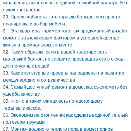
украшения, выполнены в единой спокойной палитре без
ярких контрастов.
30.
Проект кабинета - это гораздо больше, чем просто
планировка и выбор мебели.
31.
Эта квартира - пример того, как продуманный дизайн
может стать ключевым фактором в успешной аренде
жилья в премиальном сегменте.
32.
Таким образом, если в вашей квартире есть
маленький балкон, не спешите превращать его в склад
для ненужных вещей.
33.
Какие культурные проекты направлены на развитие
международного сотрудничества
34.
Самый доступный ремонт в доме: как сэкономить без
ущерба качеству
35.
Что-то в таких клипах есть по-настоящему
терапевтическое.
36.
Экономим на отоплении: как сделать водяной теплый
пол своими руками
37.
Монтаж водяного теплого пола в доме: полное