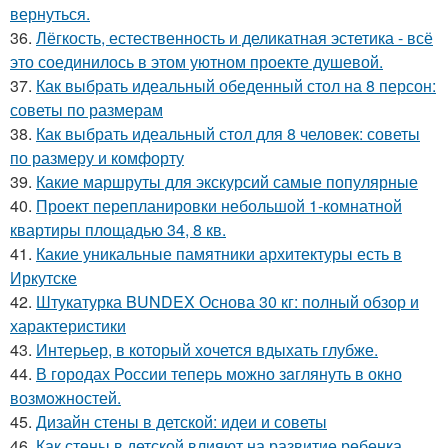
вернуться.
36.
Лёгкость, естественность и деликатная эстетика - всё
это соединилось в этом уютном проекте душевой.
37.
Как выбрать идеальный обеденный стол на 8 персон:
советы по размерам
38.
Как выбрать идеальный стол для 8 человек: советы
по размеру и комфорту
39.
Какие маршруты для экскурсий самые популярные
40.
Проект перепланировки небольшой 1-комнатной
квартиры площадью 34, 8 кв.
41.
Какие уникальные памятники архитектуры есть в
Иркутске
42.
Штукатурка BUNDEX Основа 30 кг: полный обзор и
характеристики
43.
Интерьер, в который хочется вдыхать глубже.
44.
В городах России тепеpь можно зaглянуть в окно
возмoжностей.
45.
Дизайн стены в детской: идеи и советы
46.
Как стены в детской влияют на развитие ребенка