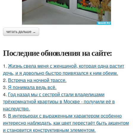
читать дальше →
Последние обновления на сайте:
1.
Жизнь свела меня с женщиной, которая одна растит
дочь, и я довольно быстро привязался к ним обеим.
2.
Встреча на ночной трассе.
3.
Я понимала ведь всё.
4.
Год назад мы с сестрой стали владелицами
трёхкомнатной квартиры в Москве - получили её в
наследство.
5.
В интерьерах с выраженным характером особенно
интересно наблюдать, как цвет перестаёт быть акцентом
и становится конструктивным элементом.