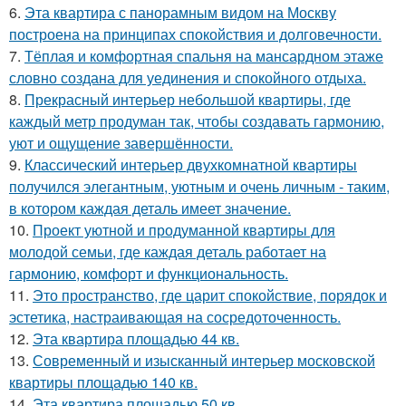
6.
Эта квартира с панорамным видом на Москву
построена на принципах спокойствия и долговечности.
7.
Тёплая и комфортная спальня на мансардном этаже
словно создана для уединения и спокойного отдыха.
8.
Прекрасный интерьер небольшой квартиры, где
каждый метр продуман так, чтобы создавать гармонию,
уют и ощущение завершённости.
9.
Классический интерьер двухкомнатной квартиры
получился элегантным, уютным и очень личным - таким,
в котором каждая деталь имеет значение.
10.
Проект уютной и продуманной квартиры для
молодой семьи, где каждая деталь работает на
гармонию, комфорт и функциональность.
11.
Это пространство, где царит спокойствие, порядок и
эстетика, настраивающая на сосредоточенность.
12.
Эта квартира площадью 44 кв.
13.
Современный и изысканный интерьер московской
квартиры площадью 140 кв.
14.
Эта квартира площадью 50 кв.