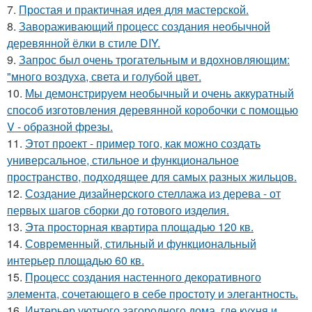
7.
Простая и практичная идея для мастерской.
8.
Завораживающий процесс создания необычной
деревянной ёлки в стиле DIY.
9.
Запрос был очень трогательным и вдохновляющим:
"много воздуха, света и голубой цвет.
10.
Мы демонстрируем необычный и очень аккуратный
способ изготовления деревянной коробочки с помощью
V - образной фрезы.
11.
Этот проект - пример того, как можно создать
универсальное, стильное и функциональное
пространство, подходящее для самых разных жильцов.
12.
Создание дизайнерского стеллажа из дерева - от
первых шагов сборки до готового изделия.
13.
Эта просторная квартира площадью 120 кв.
14.
Современный, стильный и функциональный
интерьер площадью 60 кв.
15.
Процесс создания настенного декоративного
элемента, сочетающего в себе простоту и элегантность.
16.
Интерьер уютного загородного дома, где кухня и