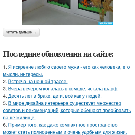
читать дальше →
Последние обновления на сайте:
1.
Я искренне люблю своего мужа - его как человека, его
мысли, интересы.
2.
Встреча на ночной трассе.
3.
Вчера вечером копалась в комоде, искала шарф.
4.
Десять лет в браке, дети, всё как у людей.
5.
В мире дизайна интерьера существует множество
советов и рекомендаций, которые обещают преобразить
ваше жилище.
6.
Пример того, как даже компактное пространство
может стать полноценным и очень удобным для жизни.