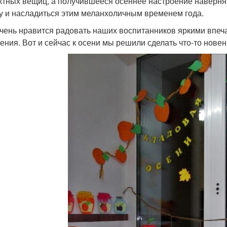
тных вещиц, а получившееся осеннее настроение наверняк
у и насладиться этим меланхоличным временем года.
чень нравится радовать наших воспитанников яркими впеча
ения. Вот и сейчас к осени мы решили сделать что-то новен