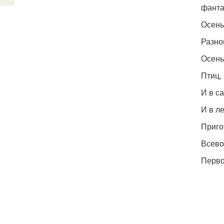
фанта
Осень
Разно
Осень
Птиц, 
И в са
И в ле
Приго
Всево
Перво