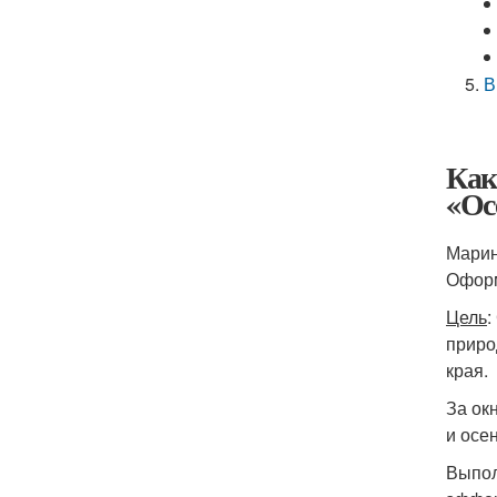
В
Как
«Ос
Марин
Оформ
Цель
:
приро
края.
За ок
и осе
Выпол