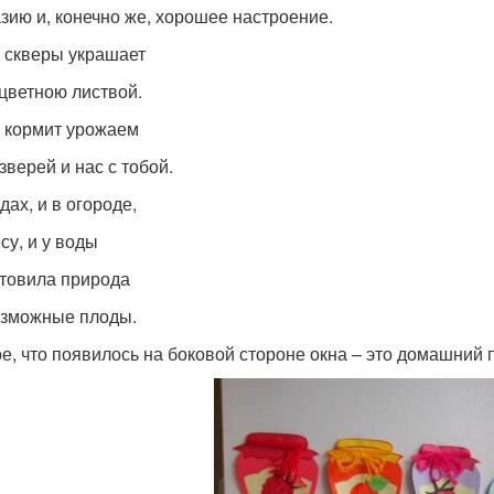
зию и, конечно же, хорошее настроение.
 скверы украшает
цветною листвой.
 кормит урожаем
зверей и нас с тобой.
дах, и в огороде,
су, и у воды
товила природа
зможные плоды.
е, что появилось на боковой стороне окна – это домашний 