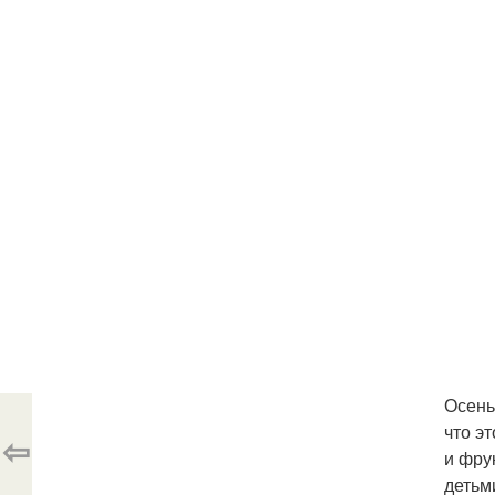
Осень
что э
⇦
и фру
детьм