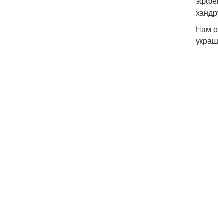
эффек
хандр
Нам о
украш