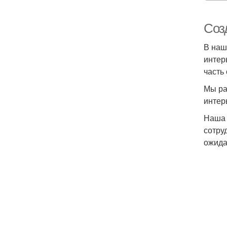
Соз
В наш
интер
часть
Мы ра
интер
Наша 
сотру
ожида