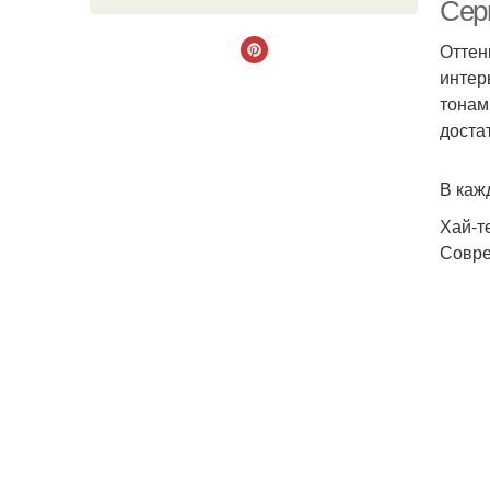
Сер
Оттен
интер
тонам
доста
В каж
Хай-т
Совре