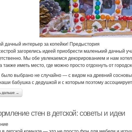
й дачный интерьер за копейки! Предыстория
сестрой загорелись идеей приобрести маленький дачный учас
етственно. Мы обе увлекаемся декорированием и нам хотел
 а также иметь место, где можно просто отдохнуть от городс
 было выбрано не случайно — с видом на древний сосновый 
наши бабушка с дедушкой и с которым поэтому ассоциирует
ь дальше →
рмление стен в детской: советы и идеи
ение
 в детской комнате — это не просто фон для мебели и игру