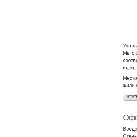
Уютны
Мы с 
соотв
идеи,
Место
жили 
читат
Офо
Введ
Стены