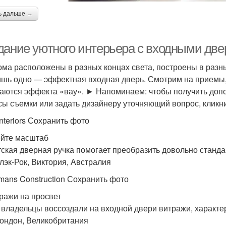
ь дальше →
дание уютного интерьера с входными дв
ома расположены в разных концах света, построены в разн
ишь одно — эффектная входная дверь. Смотрим на приемы,
аются эффекта «вау». ► Напоминаем: чтобы получить допо
сы съемки или задать дизайнеру уточняющий вопрос, клик
Interiors Сохранить фото
ейте масштаб
тская дверная ручка помогает преобразить довольно станд
Блэк-Рок, Виктория, Австралия
ans Construction Сохранить фото
тражи на просвет
 владельцы воссоздали на входной двери витражи, характер
Лондон, Великобритания