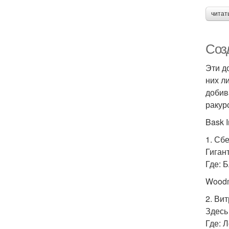
читат
Соз
Эти д
них л
добив
ракур
Bask 
1. Сб
Гиган
Где: 
Woodm
2. Ви
Здесь
Где: 