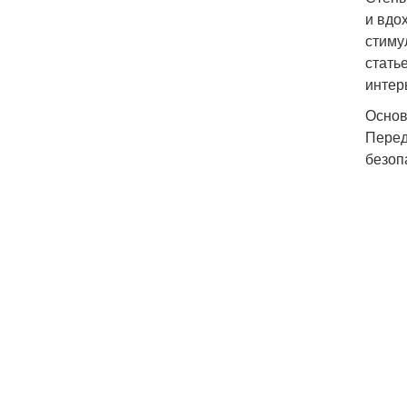
и вдо
стиму
стать
интер
Основ
Перед
безоп