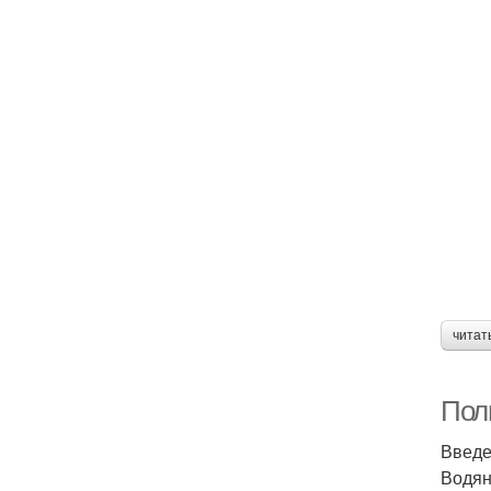
читат
Пол
Введ
Водян