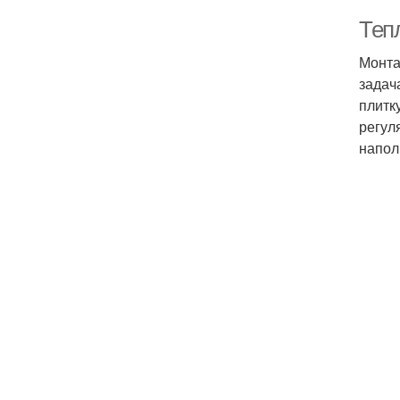
Теп
Монта
задач
плитк
регул
напол