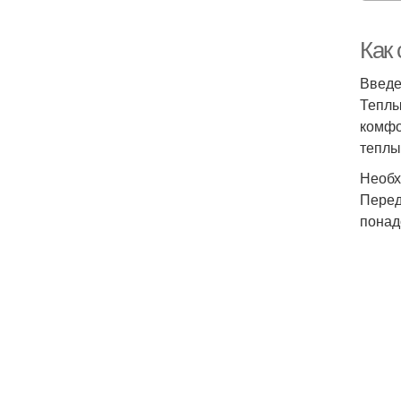
Как
Введ
Теплы
комфо
теплы
Необх
Перед
понад