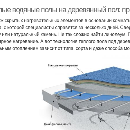
лые водяные полы на деревянный пол: п
ж скрытых нагревательных элементов в основании комнаты
а, с которой специалисты справятся за несколько дней. Св
у или натуральный камень. Не так сложно найти линолеум,
ярное нагревание. А вот технология теплого пола под дер
ьным отоплением зависит от типа, сорта и даже способа м