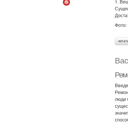
1. Ве
Сущес
Доста
Фото: 
читат
Вас
Рем
Введ
Ремон
люди 
сущес
значи
спосо