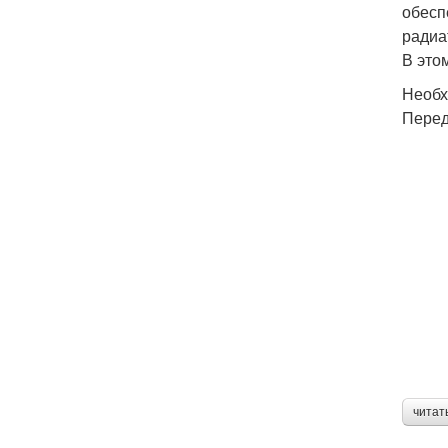
обесп
радиа
В это
Необх
Перед
читат