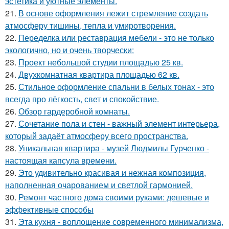
эстетика и уютные элементы.
21.
В основе оформления лежит стремление создать
атмосферу тишины, тепла и умиротворения.
22.
Переделка или реставрация мебели - это не только
экологично, но и очень творчески:
23.
Проект небольшой студии площадью 25 кв.
24.
Двухкомнатная квартира площадью 62 кв.
25.
Стильное оформление спальни в белых тонах - это
всегда про лёгкость, свет и спокойствие.
26.
Обзор гардеробной комнаты.
27.
Сочетание пола и стен - важный элемент интерьера,
который задаёт атмосферу всего пространства.
28.
Уникальная квартира - музей Людмилы Гурченко -
настоящая капсула времени.
29.
Это удивительно красивая и нежная композиция,
наполненная очарованием и светлой гармонией.
30.
Ремонт частного дома своими руками: дешевые и
эффективные способы
31.
Эта кухня - воплощение современного минимализма,