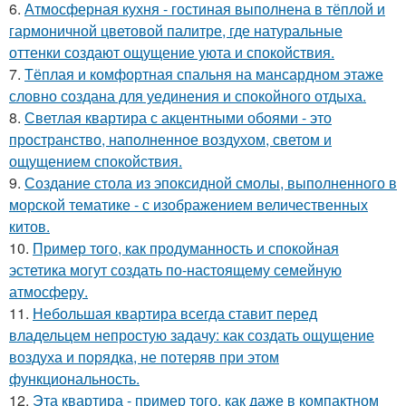
6.
Атмосферная кухня - гостиная выполнена в тёплой и
гармоничной цветовой палитре, где натуральные
оттенки создают ощущение уюта и спокойствия.
7.
Тёплая и комфортная спальня на мансардном этаже
словно создана для уединения и спокойного отдыха.
8.
Светлая квартира с акцентными обоями - это
пространство, наполненное воздухом, светом и
ощущением спокойствия.
9.
Создание стола из эпоксидной смолы, выполненного в
морской тематике - с изображением величественных
китов.
10.
Пример того, как продуманность и спокойная
эстетика могут создать по-настоящему семейную
атмосферу.
11.
Небольшая квартира всегда ставит перед
владельцем непростую задачу: как создать ощущение
воздуха и порядка, не потеряв при этом
функциональность.
12.
Эта квартира - пример того, как даже в компактном