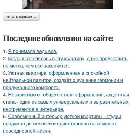
читать дальше →
Последние обновления на сайте:
1.
Я понимала ведь всё.
2.
Когда я заселялась в эту квартиру, даже представить
не могла, чем всё закончится.
3.
Уютная квартира, оформленная в спокойной
нейтральной палитре, создаёт ощущение гармонии и
продуманного комфорта.
4.
Независимо от общего стиля оформления, акцентная
стена - один из самых универсальных и выразительных
инструментов в интерьере.
5.
Современный интерьер уютной квартиры - студии
продуман до мелочей и ориентирован на комфорт
повседневной жизни.