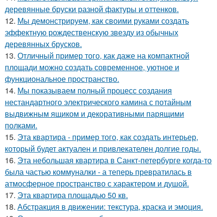
деревянные бруски разной фактуры и оттенков.
12.
Мы демонстрируем, как своими руками создать
эффектную рождественскую звезду из обычных
деревянных брусков.
13.
Отличный пример того, как даже на компактной
площади можно создать современное, уютное и
функциональное пространство.
14.
Мы показываем полный процесс создания
нестандартного электрического камина с потайным
выдвижным ящиком и декоративными парящими
полками.
15.
Эта квартира - пример того, как создать интерьер,
который будет актуален и привлекателен долгие годы.
16.
Эта небольшая квартира в Санкт-петербурге когда-то
была частью коммуналки - а теперь превратилась в
атмосферное пространство с характером и душой.
17.
Эта квартира площадью 50 кв.
18.
Абстракция в движении: текстура, краска и эмоция.