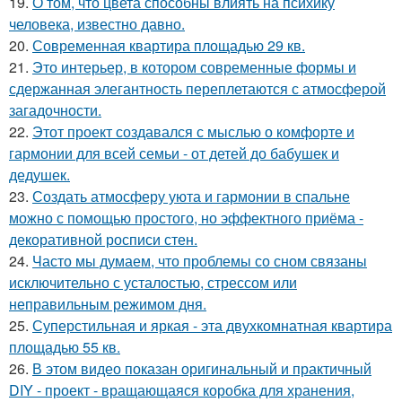
19.
О том, что цвета способны влиять на психику
человека, известно давно.
20.
Современная квартира площадью 29 кв.
21.
Это интерьер, в котором современные формы и
сдержанная элегантность переплетаются с атмосферой
загадочности.
22.
Этот проект создавался с мыслью о комфорте и
гармонии для всей семьи - от детей до бабушек и
дедушек.
23.
Создать атмосферу уюта и гармонии в спальне
можно с помощью простого, но эффектного приёма -
декоративной росписи стен.
24.
Часто мы думаем, что проблемы со сном связаны
исключительно с усталостью, стрессом или
неправильным режимом дня.
25.
Суперстильная и яркая - эта двухкомнатная квартира
площадью 55 кв.
26.
В этом видео показан оригинальный и практичный
DIY - проект - вращающаяся коробка для хранения,