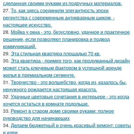
сделанная своими руками из подручных материалов.
27.
То, как здесь соединили элегантность эпохи
регентства с современным антикварным шиком, -
настоящее искусство.
28.
Мойка у окна - это, безусловно, удачное и практичное
решение, если позволяют планировка и подвод
коммуникаций.
29.
Эта стильная квартира площадью 70 кв.
30.
Эта квартира - пример того, как продуманный дизайн
может стать ключевым фактором в успешной аренде
жилья в премиальном сегменте.
31.
Творчество - это волшебство, когда из, казалось бы,
ненужного рождается настоящая красота.
32.
Удачные цветовые сочетания в интерьере - это когда
хочется остаться в комнате подольше.
33.
Ремонт в старом доме своими руками: полное
руководство для начинающих
34.
Делаем бюджетный и очень красивый ремонт: советы
и идеи