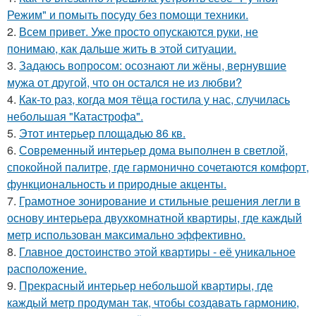
Режим" и помыть посуду без помощи техники.
2.
Всем привет. Уже просто опускаются руки, не
понимаю, как дальше жить в этой ситуации.
3.
Задаюсь вопросом: осознают ли жёны, вернувшие
мужа от другой, что он остался не из любви?
4.
Как-то раз, когда моя тёща гостила у нас, случилась
небольшая "Катастрофа".
5.
Этот интерьер площадью 86 кв.
6.
Современный интерьер дома выполнен в светлой,
спокойной палитре, где гармонично сочетаются комфорт,
функциональность и природные акценты.
7.
Грамотное зонирование и стильные решения легли в
основу интерьера двухкомнатной квартиры, где каждый
метр использован максимально эффективно.
8.
Главное достоинство этой квартиры - её уникальное
расположение.
9.
Прекрасный интерьер небольшой квартиры, где
каждый метр продуман так, чтобы создавать гармонию,