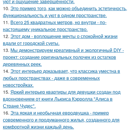
уют и ощущение завершённости.
10.
Это пример того, как можно объединить эстетичность,
функциональность и уют в одном пространстве.
11.
Всего 25 квадратных метров, но внутри - по-
настоящему уникальное пространство.
12.
Этот дом - воплощение мечты о спокойной жизни
вдали от городской суеты.
13.
Мы демонстрируем креативный и экологичный DIY -
проект: создание оригинальных полочек из остатков
деревянных реек.
14.
Этот интерьер доказывает, что классика уместна в
любых пространствах - даже в современных
новостройках.
15.
Яркий интерьер квартиры для девушки создан под
вдохновением от книги Льюиса Кэрролла "Алиса в
Стране Чудес".
16.
Эта яркая и необычная евродвушка - пример
современного и продуманного жилья, созданного для
комфортной жизни каждый день.