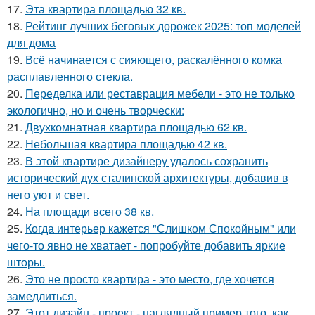
17.
Эта квартира площадью 32 кв.
18.
Рейтинг лучших беговых дорожек 2025: топ моделей
для дома
19.
Всё начинается с сияющего, раскалённого комка
расплавленного стекла.
20.
Переделка или реставрация мебели - это не только
экологично, но и очень творчески:
21.
Двухкомнатная квартира площадью 62 кв.
22.
Небольшая квартира площадью 42 кв.
23.
В этой квартире дизайнеру удалось сохранить
исторический дух сталинской архитектуры, добавив в
него уют и свет.
24.
На площади всего 38 кв.
25.
Когда интерьер кажется "Слишком Спокойным" или
чего-то явно не хватает - попробуйте добавить яркие
шторы.
26.
Это не просто квартира - это место, где хочется
замедлиться.
27.
Этот дизайн - проект - наглядный пример того, как