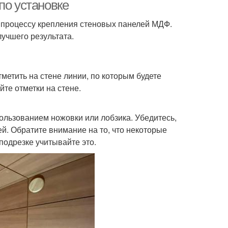
тренней отделки
по установке
у процессу крепления стеновых панелей МДФ.
лучшего результата.
ы с утеплителем
Отделочный материал
тметить на стене линии, по которым будете
те отметки на стене.
пользованием ножовки или лобзика. Убедитесь,
й. Обратите внимание на то, что некоторые
подрезке учитывайте это.