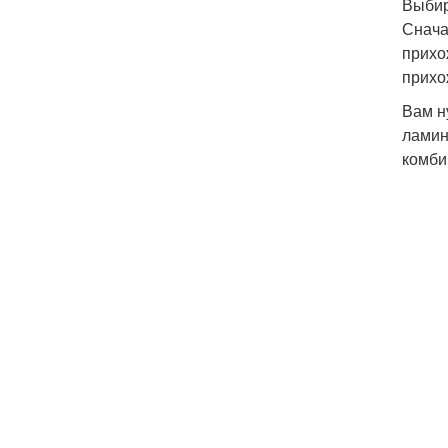
Выбир
Снача
прихо
прихо
Вам н
ламин
комби