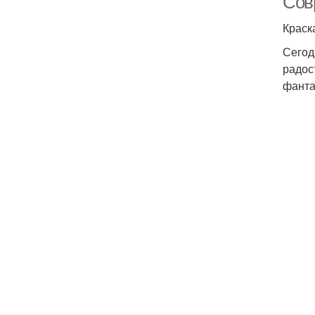
Сов
Краск
Сегод
радос
фанта