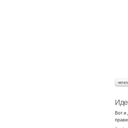
читат
Иде
Вот и
прави