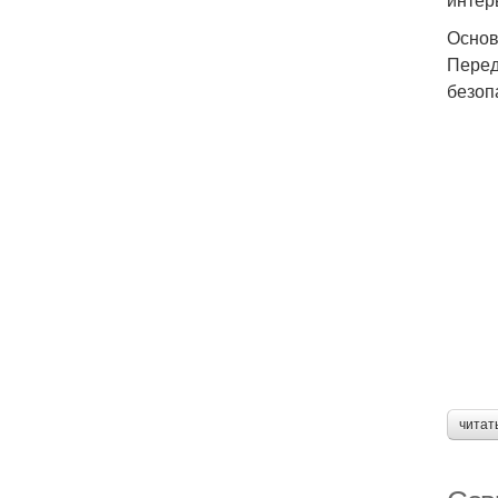
Основ
Перед
безоп
читат