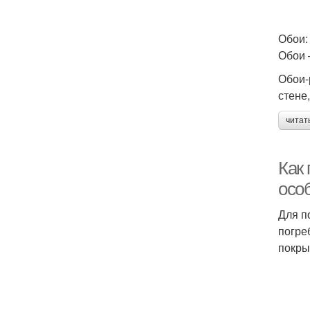
Обои: 
Обои 
Обои-
стене
читат
Как
осо
Для п
погре
покры