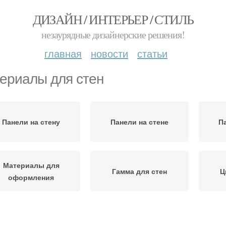
ДИЗАЙН / ИНТЕРЬЕР / СТИЛЬ
незаурядные дизайнерские решения!
главная
новости
статьи
ериалы для стен
Панели на стену
Панели на стене
П
Материалы для
Гамма для стен
Ц
оформления
М
Стен для ребенка
Текстуры на стенах