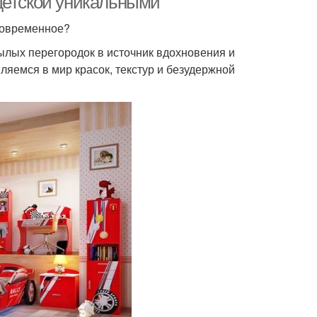
детской уникальными
 современное?
нылых перегородок в источник вдохновения и
яемся в мир красок, текстур и безудержной