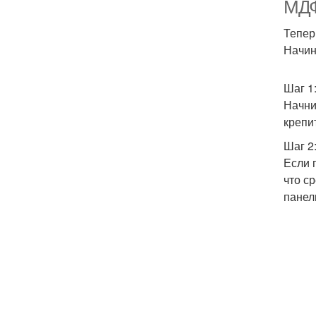
МДФ
Тепер
Начин
Шаг 1
Начни
крепи
Шаг 2
Если 
что с
панел