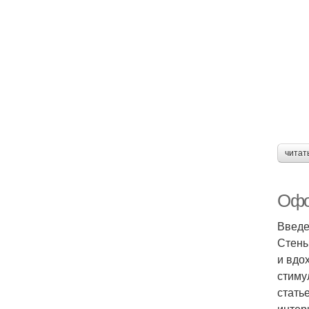
читат
Офо
Введ
Стены
и вдо
стиму
стать
интер