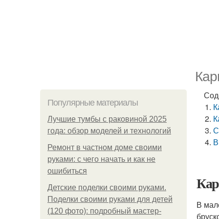
Кар
Сод
Популярные материалы
К
К
Лучшие тумбы с раковиной 2025
С
года: обзор моделей и технологий
В
Ремонт в частном доме своими
руками: с чего начать и как не
ошибиться
Кар
Детские поделки своими руками.
Поделки своими руками для детей
В мал
(120 фото): подробный мастер-
бруск