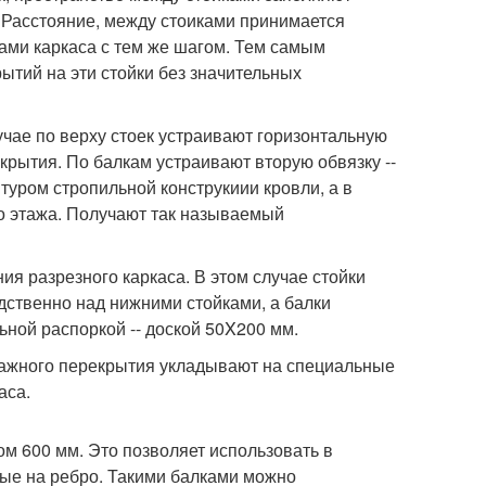
 Расстояние, между стоиками принимается
ками каркаса с тем же шагом. Тем самым
ытий на эти стойки без значительных
учае по верху стоек устраивают горизонтальную
крытия. По балкам устраивают вторую обвязку --
туром стропильной конструкиии кровли, а в
го этажа. Получают так называемый
ия разрезного каркаса. В этом случае стойки
дственно над нижними стойками, а балки
ной распоркой -- доской 50X200 мм.
этажного перекрытия укладывают на специальные
аса.
м 600 мм. Это позволяет использовать в
ные на ребро. Такими балками можно