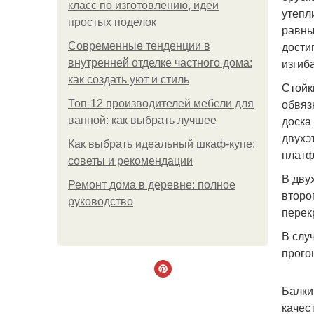
класс по изготовлению, идеи
утепл
простых поделок
равны
дости
Современные тенденции в
изгиб
внутренней отделке частного дома:
как создать уют и стиль
Стойк
обвяз
Топ-12 производителей мебели для
доска
ванной: как выбрать лучшее
двухэ
Как выбрать идеальный шкаф-купе:
платф
советы и рекомендации
В дву
Ремонт дома в деревне: полное
второ
руководство
перек
В слу
прого
Балки
качес