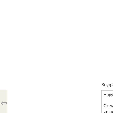
Внутр
Нар
⇦
Схем
утеп