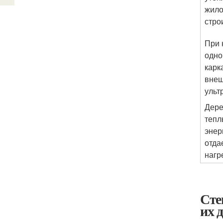
жило
стро
При 
одно
карк
внеш
ульт
Дере
тепл
энер
отда
нагр
Сте
их 