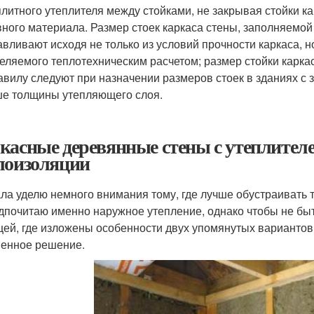
плитного утеплителя между стойками, не закрывая стойки к
ного материала. Размер стоек каркаса стены, заполняемой
авливают исходя не только из условий прочности каркаса, 
еляемого теплотехническим расчетом; размер стойки карк
авилу следуют при назначении размеров стоек в зданиях с
е толщины утепляющего слоя.
касные деревянные стены с утеплителе
лоизоляции
ла уделю немного внимания тому, где лучше обустраивать 
дпочитаю именно наружное утепление, однако чтобы не бы
цей, где изложены особенности двух упомянутых вариантов
енное решение.