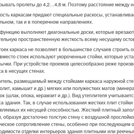
рывать пролеты до 4,2…4,8 м. Поэтому расстояние между н
ость каркасам придают специальные раскосы, устанавливае
льном, так и в поперечном направлениях.
 функцию выполняют диагональные доски, которые врезают в 
тельную пространственную жесткость всему несущему осто
тоек каркаса не позволяет в большинстве случаев строить 
 вместо стоек используют укороченные стойки, которые уст
ычки. При устройстве проемов целесообразно реже произв
са в несущих стенах.
итель, размещаемый между стойками каркаса наружной стен
олит, камышит и др.) мягких или полужестких матов (минера
ок (шлак, опока, керамзит и др.). Вид утеплителя учитывае
са здания. Так, в случае использования жестких плит стой
еляемых их несущей способностью. Жесткий плитный запол
и, образуя достаточно толстую стену с воздушной прослойк
ческое сопротивление стены, особенно при последующем ош
одимости отделки интерьеров здания плитными или реечн