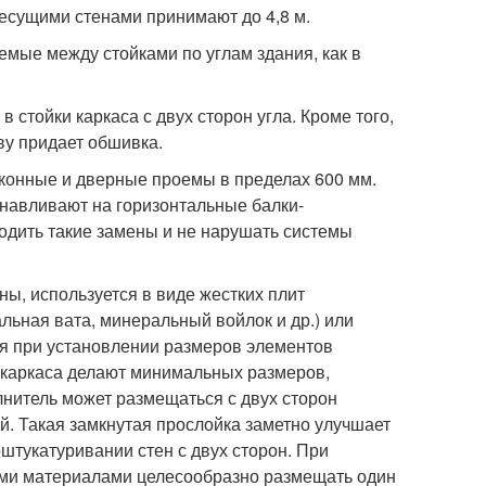
есущими стенами принимают до 4,8 м.
мые между стойками по углам здания, как в
стойки каркаса с двух сторон угла. Кроме того,
ву придает обшивка.
оконные и дверные проемы в пределах 600 мм.
анавливают на горизонтальные балки-
одить такие замены и не нарушать системы
ы, используется в виде жестких плит
льная вата, минеральный войлок и др.) или
тся при установлении размеров элементов
ки каркаса делают минимальных размеров,
нитель может размещаться с двух сторон
ой. Такая замкнутая прослойка заметно улучшает
тукатуривании стен с двух сторон. При
ыми материалами целесообразно размещать один