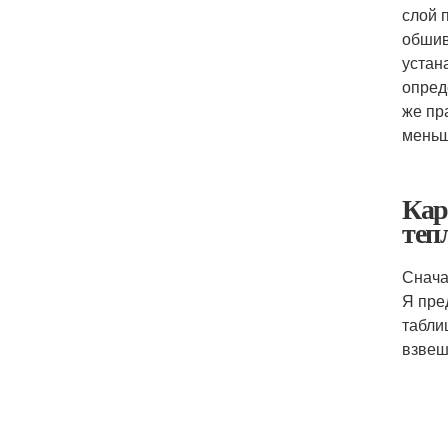
слой 
обшив
устан
опред
же пр
меньш
Кар
теп
Снача
Я пре
табли
взвеш