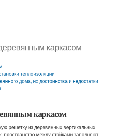
 деревянным каркасом
м
становки теплоизоляции
янного дома, их достоинства и недостатки
н
ревянным каркасом
гкую решетку из деревянных вертикальных
ек, пространство между стойками заполняют