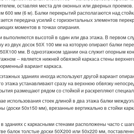
ителем, оставляя места для оконных или дверных проемов.
м 600 мм (6 м). Балки перекрытий располагаются над стой
гается передача усилий с горизонтальных элементов перекр
ающих моментов в точках опирания.
и выполняются высотой в один или два этажа. В первом сл
ку из двух досок 50Х 100 мм на которую опирают балки пере
 50X100 мм. В одноэтажном здании она служит опорным кон
тажном -- является нижней обвязкой каркаса стены верхне
орменный вариант каркаса.
хэтажных зданиях иногда используют другой вариант опиран
го этажа устанавливают сразу на верхнюю обвязку непосре
рытия размещают рядом со стойкой и раскрепляют специаль
чае использования стоек длиной в два этажа балки между
ны (доски 50x150 мм), врезанные вертикально в стойки карк
 в зданиях с каркасными стенами расположены часто с шаго
тве балок толстые доски 50X200 или 50x220 мм, поставлен