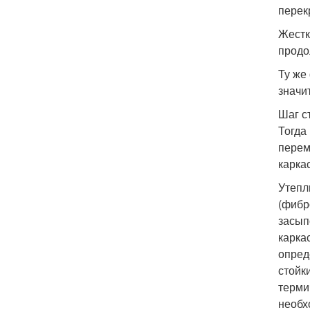
перек
Жестк
продо
Ту же
значи
Шаг с
Тогда
перем
карка
Утепл
(фибр
засып
карка
опред
стойк
терми
необх