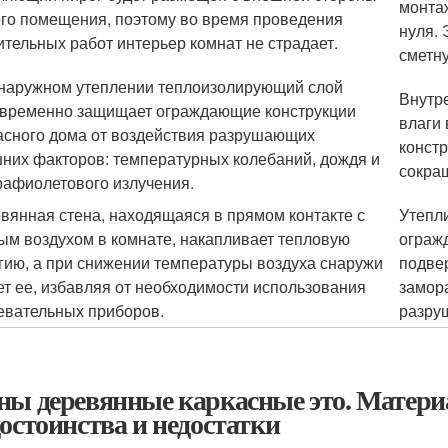
монта
го помещения, поэтому во время проведения
нуля. 
ительных работ интерьер комнат не страдает.
сметну
наружном утеплении теплоизолирующий слой
Внутр
временно защищает ограждающие конструкции
влаги
асного дома от воздействия разрушающих
констр
них факторов: температурных колебаний, дождя и
сокращ
рафиолетового излучения.
вянная стена, находящаяся в прямом контакте с
Утепл
ым воздухом в комнате, накапливает тепловую
ограж
гию, а при снижении температуры воздуха снаружи
подве
ет ее, избавляя от необходимости использования
замор
евательных приборов.
разру
ны деревянные каркасные это. Материа
достоинства и недостатки