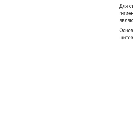
Для с
гигие
являю
Основ
щитов