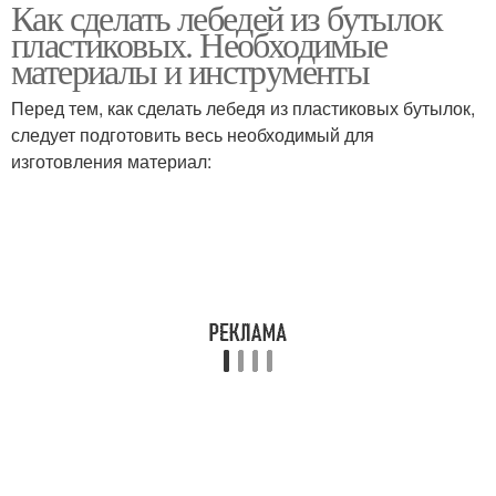
Как сделать лебедей из бутылок
Бордюры из
Кашпо из бутылок
пластиковых. Необходимые
пластиковых бутылок
материалы и инструменты
Перед тем, как сделать лебедя из пластиковых бутылок,
Забор из пластиковых
Клумбы из
следует подготовить весь необходимый для
бутылок
пластиковых бутылок
изготовления материал:
Цвета из пластиковых
Бутылки для клумбы
бутылок
Бутылки в качестве
Бутылки для двора
Лебеди из пластиковых