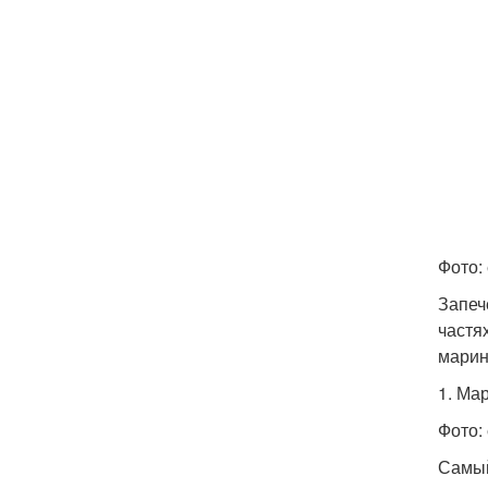
Фото: 
Запеч
частя
марин
1. Ма
Фото: 
Самый