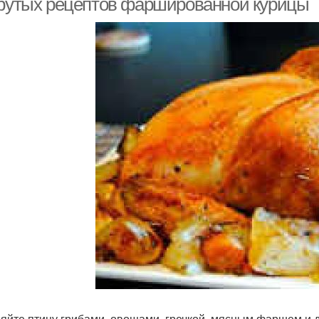
крутых рецептов фаршированной курицы
яйте птицу грибами, овощами, гречкой, мясным фаршем и д