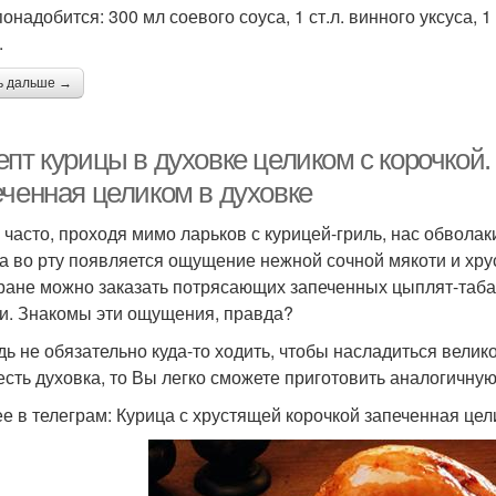
онадобится: 300 мл соевого соуса, 1 ст.л. винного уксуса, 1 с
.
ь дальше →
пт курицы в духовке целиком с корочкой.
еченная целиком в духовке
 часто, проходя мимо ларьков с курицей-гриль, нас обвол
 а во рту появляется ощущение нежной сочной мякоти и хру
ране можно заказать потрясающих запеченных цыплят-табак
и. Знакомы эти ощущения, правда?
дь не обязательно куда-то ходить, чтобы насладиться вели
есть духовка, то Вы легко сможете приготовить аналогичную
е в телеграм: Курица с хрустящей корочкой запеченная це