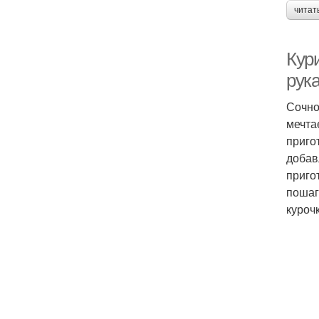
читат
Кури
рук
Сочно
мечта
приго
добав
приго
пошаг
курочк