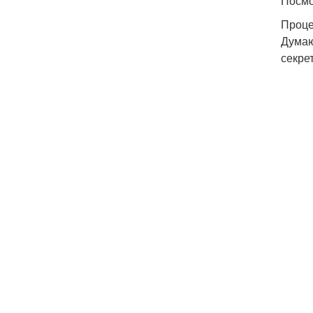
Посмо
Проце
Думаю
секре