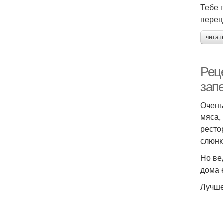
Тебе п
перец
читат
Реце
зап
Очень
мяса,
ресто
слюнк
Но ве
дома 
Лучше