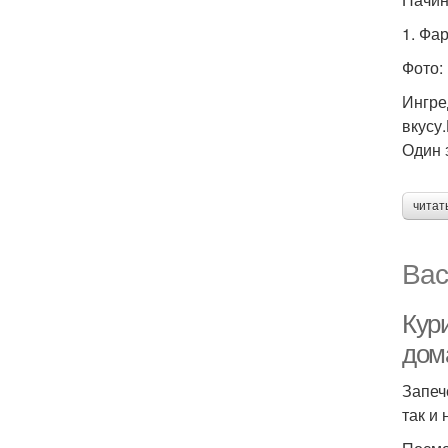
1. Фа
Фото: 
Ингре
вкусу
Один 
читат
Вас
Кури
дом
Запеч
так и