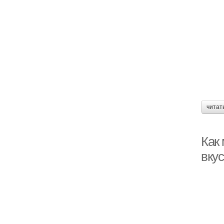
читат
Как
вку