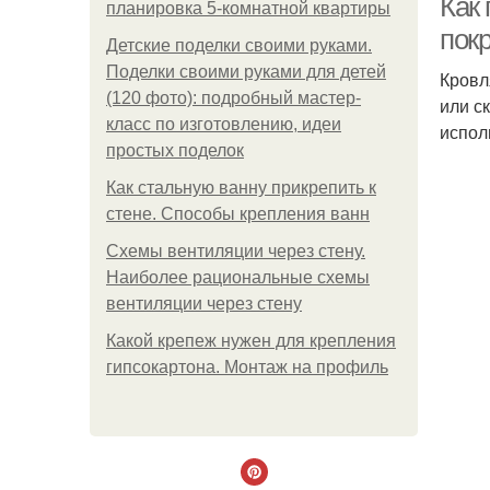
Как
планировка 5-комнатной квартиры
пок
Детские поделки своими руками.
Поделки своими руками для детей
Кровл
(120 фото): подробный мастер-
или с
класс по изготовлению, идеи
испол
простых поделок
Как стальную ванну прикрепить к
стене. Способы крепления ванн
Схемы вентиляции через стену.
Наиболее рациональные схемы
вентиляции через стену
Какой крепеж нужен для крепления
гипсокартона. Монтаж на профиль