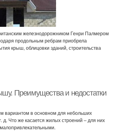
 британским железнодорожником Генри Палмером
агодаря продольным ребрам приобрела
ытия крыш, облицовки зданий, строительства
ышу. Преимущества и недостатки
им вариантом в основном для небольших
 д. Что же касается жилых строений – для них
е малопривлекательными.