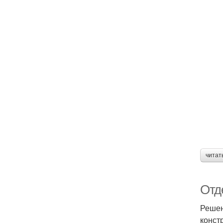
читат
Отд
Решен
конст