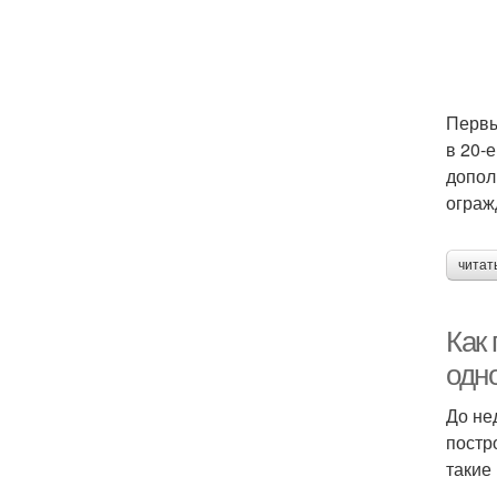
Первы
в 20-
допол
ограж
читат
Как
одн
До не
постр
такие