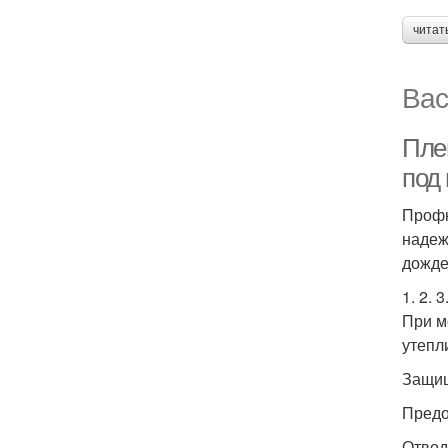
читат
Вас
Пле
под
Профн
надеж
дожде
1. 2. 
При м
утепл
Защищ
Предо
Отвод