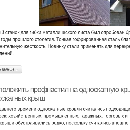
й станок для гибки металлического листа был опробован
е годы прошлого столетия. Тонкая гофрированная сталь бл
нительную жесткость. Новинку стали применять для перекр
дений.
ь дальше →
 положить профнастил на односкатную кр
оскатных крыш
давнего времени односкатные кровли считались подходящ
оек: хозяйственных, промышленных, гаражных, торговых и т.
 крыши обустраивались редко, поскольку считались внешн