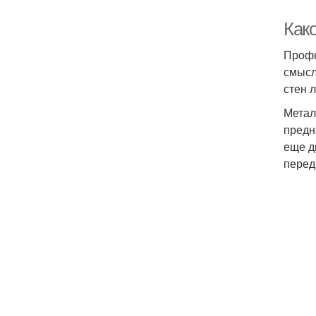
Как
Профн
смысл
стен л
Метал
предн
еще д
перед