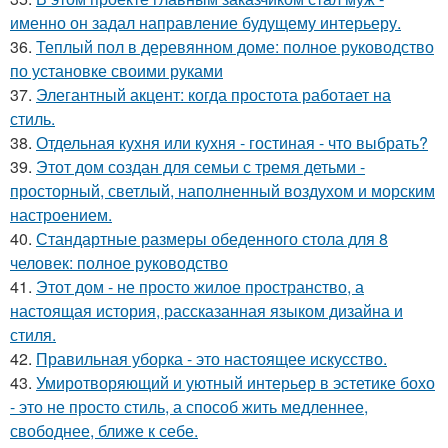
именно он задал направление будущему интерьеру.
36.
Теплый пол в деревянном доме: полное руководство
по установке своими руками
37.
Элегантный акцент: когда простота работает на
стиль.
38.
Отдельная кухня или кухня - гостиная - что выбрать?
39.
Этот дом создан для семьи с тремя детьми -
просторный, светлый, наполненный воздухом и морским
настроением.
40.
Стандартные размеры обеденного стола для 8
человек: полное руководство
41.
Этот дом - не просто жилое пространство, а
настоящая история, рассказанная языком дизайна и
стиля.
42.
Правильная уборка - это настоящее искусство.
43.
Умиротворяющий и уютный интерьер в эстетике бохо
- это не просто стиль, а способ жить медленнее,
свободнее, ближе к себе.