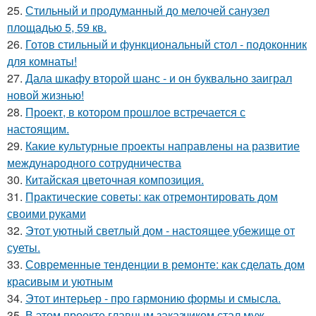
25.
Стильный и продуманный до мелочей санузел
площадью 5, 59 кв.
26.
Готов стильный и функциональный стол - подоконник
для комнаты!
27.
Дала шкафу второй шанс - и он буквально заиграл
новой жизнью!
28.
Проект, в котором прошлое встречается с
настоящим.
29.
Какие культурные проекты направлены на развитие
международного сотрудничества
30.
Китайская цветочная композиция.
31.
Практические советы: как отремонтировать дом
своими руками
32.
Этот уютный светлый дом - настоящее убежище от
суеты.
33.
Современные тенденции в ремонте: как сделать дом
красивым и уютным
34.
Этот интерьер - про гармонию формы и смысла.
35.
В этом проекте главным заказчиком стал муж -