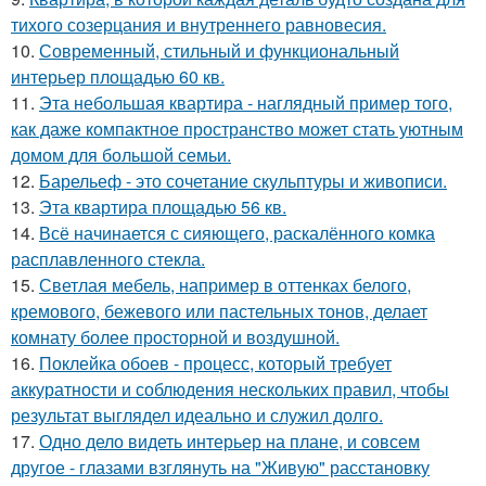
тихого созерцания и внутреннего равновесия.
10.
Современный, стильный и функциональный
интерьер площадью 60 кв.
11.
Эта небольшая квартира - наглядный пример того,
как даже компактное пространство может стать уютным
домом для большой семьи.
12.
Барельеф - это сочетание скульптуры и живописи.
13.
Эта квартира площадью 56 кв.
14.
Всё начинается с сияющего, раскалённого комка
расплавленного стекла.
15.
Светлая мебель, например в оттенках белого,
кремового, бежевого или пастельных тонов, делает
комнату более просторной и воздушной.
16.
Поклейка обоев - процесс, который требует
аккуратности и соблюдения нескольких правил, чтобы
результат выглядел идеально и служил долго.
17.
Одно дело видеть интерьер на плане, и совсем
другое - глазами взглянуть на "Живую" расстановку