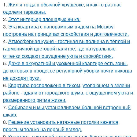
1.
Жил я тогда в обычной хрущёвке, и как-то раз нас
одолели тараканы.
2.
Этот интерьер площадью 86 кв.
3.
Эта квартира с панорамным видом на Москву
построена на принципах спокойствия и долговечности.
4.
Атмосферная кухня - гостиная выполнена в тёплой и
гармоничной цветовой палитре, где натуральные
оттенки создают ощущение уюта и спокойствия.
5.
Даже в аккуратной и ухоженной квартире есть зоны,
до которых в процессе регулярной уборки почти никогда
не доходят руки.
6.
Квартира расположена в тихом, утопающем в зелени
районе - вдали от городского шума, с ощущением уюта и
размеренного ритма жизни.
7.
Собираем и мы устанавливаем большой встроенный
шкаф.
8.
Решение установить натяжные потолки кажется
простым только на первый взгляд.
9.
Квартира, в которой каждая деталь будто создана для