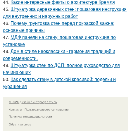
44.
Какие интересные факты о архитектуре Кремля
45.
Штукатурка деревянных стен: пошаговая инструкция
для внутренних и наружных работ
46.
Почему грунтовка стен перед покраской важна:
основные причины
47.
МДФ панели на стену: пошаговая инструкция по
установке
48.
Дом в стиле неоклассики - гармония традиций и
современности.
49.
Штукатурка стен по ДСП: полное руководство для
начинающих
50.
Как сделать стену в детской красивой: поделки и
украшения
© 2026 Дизайн / интерьер / стиль
Контакты
Пользовательское соглашение
Политика конфидециальности
Обратная связь