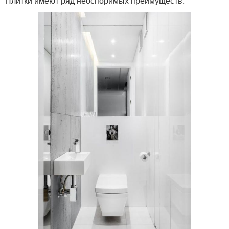
Плитки имеют ряд неоспоримых преимуществ: