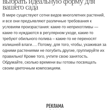
выбрать идеальную форму для
вашего сада
В мире существуют сотни видов многолетних растений,
Клумбы с
и все они предъявляют различные требования к
Простые клумбы
многолетниками
условиям произрастания: какие-то неприхотливы —
какие-то нуждаются в регулярном уходе, какие-то
требуют обильного полива – какие-то не переносят
излишней влаги…. Потому, для того, чтобы, ухаживая за
Прямоугольная клумба
Ковровая клумба
одними растениями не погубить другие, группируйте их
правильно! Кроме того, учтите свою занятость.
Обдумайте, сколько времени вы готовы посвящать
своим цветочным композициям.
Фигурная клумба
Островная клумба
Солнцелюбивые
Бордюрная клумба
многолетники