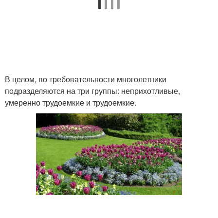
Многолетники для сада
Продолговатая клумба
В целом, по требовательности многолетники
Одинаковые
Круглая клумба
подразделяются на три группы: неприхотливые,
многолетники
умеренно трудоемкие и трудоемкие.
Схемы с
Цветник из
многолетниками
многолетников
Цветники из
Клумба на солнечном
многолетников
месте