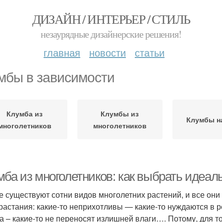
ДИЗАЙН / ИНТЕРЬЕР / СТИЛЬ
незаурядные дизайнерские решения!
главная
новости
статьи
мбы в зависимости
Клумба из
Клумбы из
Клумбы н
многолетников
многолетников
мба из многолетников: как выбрать идеа
е существуют сотни видов многолетних растений, и все он
растания: какие-то неприхотливы — какие-то нуждаются в р
а – какие-то не переносят излишней влаги…. Потому, для т