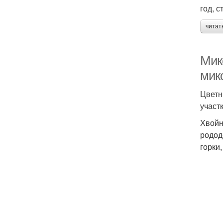
год, 
читат
Мик
мик
Цветн
участ
Хвойн
родод
горки