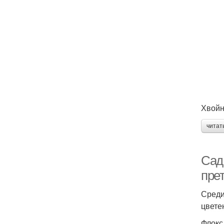
Хвойн
читат
Сад
пре
Среди
цвете
Флокс