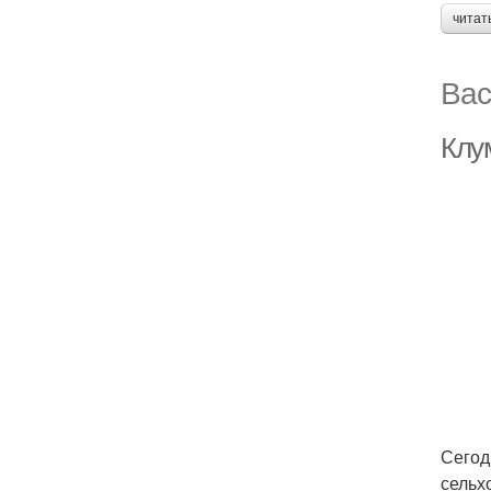
читат
Вас
Клу
Сегод
сельх