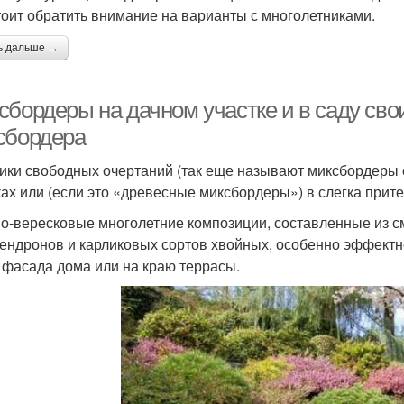
стоит обратить внимание на варианты с многолетниками.
ь дальше →
сбордеры на дачном участке и в саду св
сбордера
ики свободных очертаний (так еще называют миксбордеры 
ках или (если это «древесные миксбордеры») в слегка прит
о-вересковые многолетние композиции, составленные из см
ендронов и карликовых сортов хвойных, особенно эффектн
, фасада дома или на краю террасы.