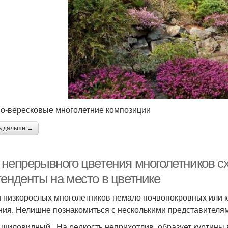
о-вересковые многолетние композиции
ь дальше →
 непрерывного цветения многолетников с
тенденты на место в цветнике
 низкорослых многолетников немало почвопокровных или 
ния. Нелишне познакомиться с несколькими представителям
 шиловидный . На редкость неприхотлив, образует куртины 