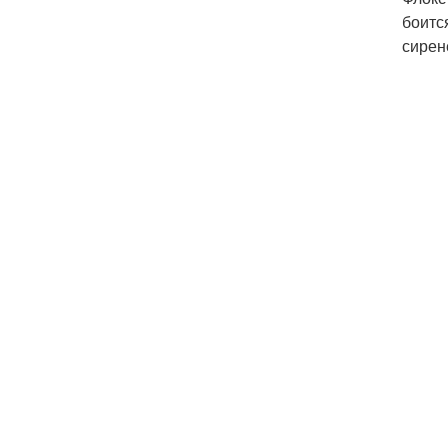
боитс
сирен