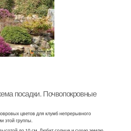
хема посадки. Почвопокровные
ковровых цветов для клумб непрерывного
и этой группы.
высотой до 10 см. Любит солнце и сухую землю,