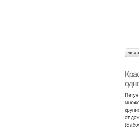
читат
Кра
одн
Петун
множе
крупн
от до
(Бабо