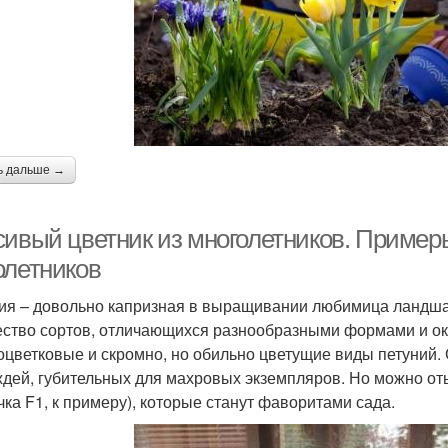
ь дальше →
сивый цветник из многолетников. Пример
олетников
ия – довольно капризная в выращивании любимица ландша
ство сортов, отличающихся разнообразными формами и о
оцветковые и скромно, но обильно цветущие виды петуний. 
ждей, губительных для махровых экземпляров. Но можно от
чка F1, к примеру), которые станут фаворитами сада.