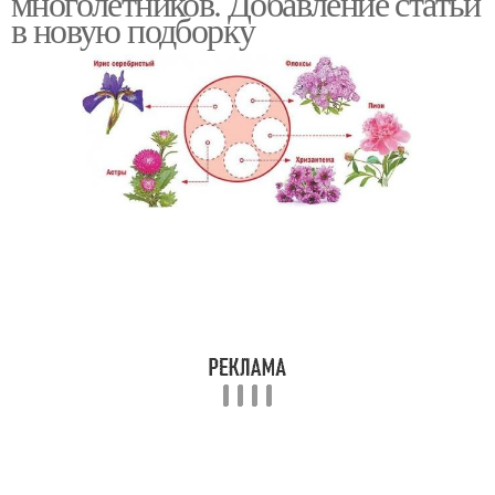
многолетников. Добавление статьи
в новую подборку
Простые клумбы
Прямоугольная клумба
Ковровая клумба
Фигурная клумба
Островная клумба
Продолговатая клумба
Круглая клумба