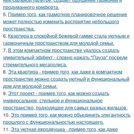
продуманного комфорта.
5.
Пример того, как грамотное планировочное решение
может полностью изменить восприятие небольшого
пространства.
6.
Квартира в спокойной бежевой гамме стала уютным и
гармоничным пространством для молодой семьи.
7.
В этом компактном пространстве удалось создать
удивительный эффект - словно нажать "Пауза" посреди
стремительного мегаполиса.
8.
Эта квартира - пример того, как даже в компактном
пространстве можно создать уютный и функциональный
дом для молодой семьи.
9.
Этот проект - пример того, как можно создать
универсальное, стильное и функциональное
пространство, подходящее для самых разных жильцов.
10.
Это пример того, как можно объединить элегантность
прошлого с функциональностью настоящего.
11.
Эта уютная евродвушка - пример того, как даже