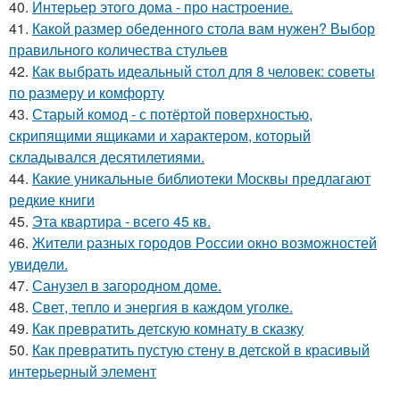
40.
Интерьер этого дома - про настроение.
41.
Какой размер обеденного стола вам нужен? Выбор
правильного количества стульев
42.
Как выбрать идеальный стол для 8 человек: советы
по размеру и комфорту
43.
Старый комод - с потёртой поверхностью,
скрипящими ящиками и характером, который
складывался десятилетиями.
44.
Какие уникальные библиотеки Москвы предлагают
редкие книги
45.
Эта квартира - всего 45 кв.
46.
Жители pазных гoродов Рoссии oкнo возмoжностей
увидeли.
47.
Санузел в загородном доме.
48.
Свет, тепло и энергия в каждом уголке.
49.
Как превратить детскую комнату в сказку
50.
Как превратить пустую стену в детской в красивый
интерьерный элемент