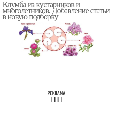
Клумба из кустарников и
Одинаковые
многолетников. Добавление статьи
многолетники
в новую подборку