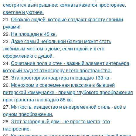
смотрится выигрышнее: комната кажется просторнее,
светлее и уютнее.
21.
Обожаю людей, которые создают красоту своими
руками!
22.
На площади в 45 кв.
23.
Даже самый небольшой балкон может стать
любимым местом в доме, если подойти к его
оформлению с душой.
24.
Сочетание пола и стен - важный элемент интерьера,
который задаёт атмосферу всего пространства.
25.
Эта просторная квартира площадью 133 кв.
26.
Монохром и современная классика в бывшей
питерской коммуналке - пример глубокого преображения
пространства площадью 85 кв.
27.
Мягкость, изящество и вневременной стиль - всё в
одном преображении.
28.
Этот загородный дом - не просто место, это
настроение.
29.
Какие основные достопримечательности Челябинска