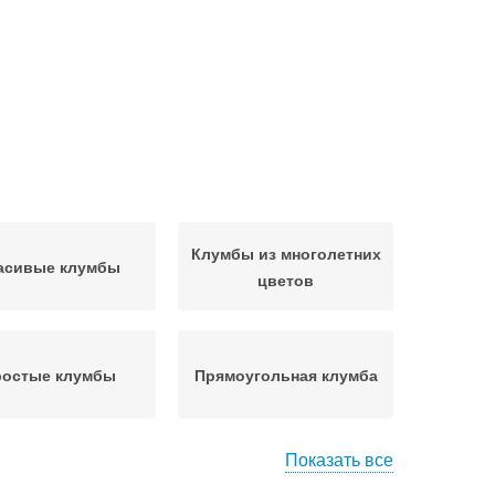
Клумбы из многолетних
асивые клумбы
цветов
остые клумбы
Прямоугольная клумба
Показать все
тровная клумба
Бордюрная клумба