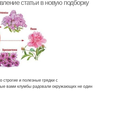
авление статьи в новую подборку
лумбы на даче
Цвета на клумбе
Клумбы на дачном
мбы перед домом
участке
о строгие и полезные грядки с
нные вами клумбы радовали окружающих не один