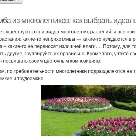
мба из многолетников: как выбрать идеа
е существуют сотни видов многолетних растений, и все он
растания: какие-то неприхотливы — какие-то нуждаются в р
а – какие-то не переносят излишней влаги…. Потому, для т
ить другие, группируйте их правильно! Кроме того, учтите с
ы посвящать своим цветочным композициям.
ом, по требовательности многолетники подразделяются на 
емкие и трудоемкие.