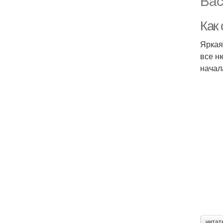
Вас
Как 
Яркая
все н
начал
читат