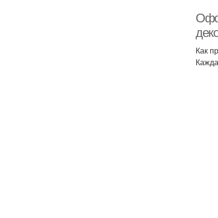
Офо
дек
Как п
Кажда