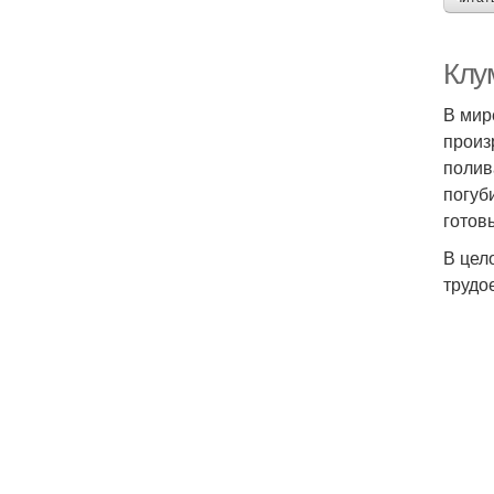
Клу
В мир
произ
полив
погуб
готов
В цел
трудо