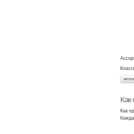
Ассор
Класс
читат
Как
Как п
Кажда