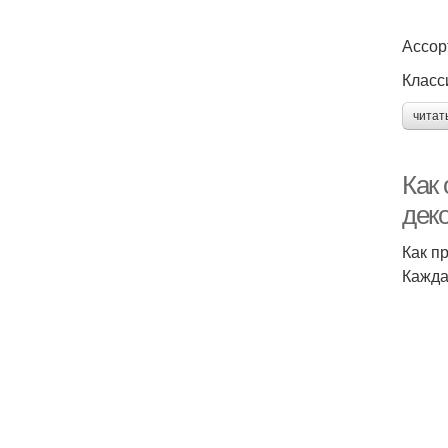
Ассор
Класс
читат
Как
дек
Как п
Кажда