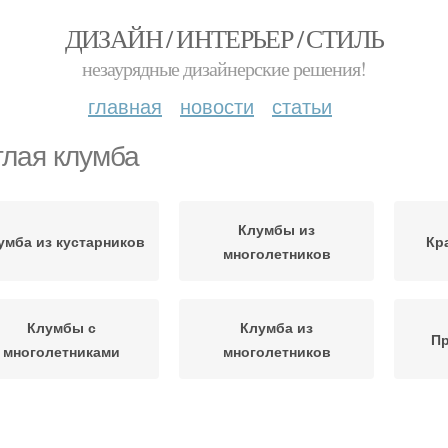
ДИЗАЙН / ИНТЕРЬЕР / СТИЛЬ
незаурядные дизайнерские решения!
главная
новости
статьи
глая клумба
Клумбы из
умба из кустарников
Кр
многолетников
Клумбы с
Клумба из
Пр
многолетниками
многолетников
Ковровая клумба
Фигурная клумба
Ос