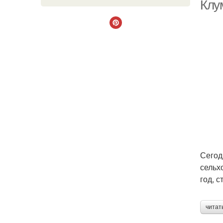
Клу
Пр
Кл
Сегод
сельх
год, 
читат