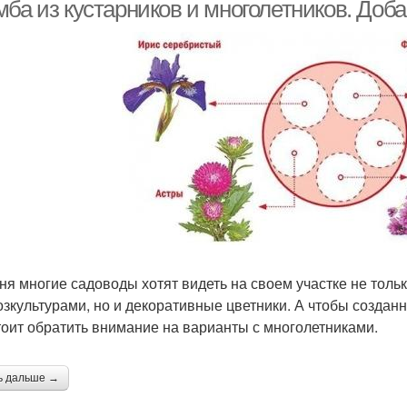
мба из кустарников и многолетников. Доб
одолговатая клумба
Цветочные клумбы
К
умбы в детском саду
Клумба из камней
Клу
ня многие садоводы хотят видеть на своем участке не тольк
озкультурами, но и декоративные цветники. А чтобы созда
стоит обратить внимание на варианты с многолетниками.
ь дальше →