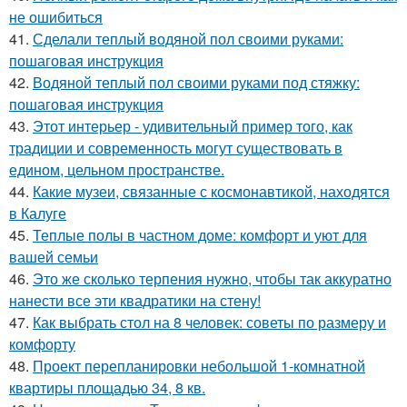
не ошибиться
41.
Сделали теплый водяной пол своими руками:
пошаговая инструкция
42.
Водяной теплый пол своими руками под стяжку:
пошаговая инструкция
43.
Этот интерьер - удивительный пример того, как
традиции и современность могут существовать в
едином, цельном пространстве.
44.
Какие музеи, связанные с космонавтикой, находятся
в Калуге
45.
Теплые полы в частном доме: комфорт и уют для
вашей семьи
46.
Это же сколько терпения нужно, чтобы так аккуратно
нанести все эти квадратики на стену!
47.
Как выбрать стол на 8 человек: советы по размеру и
комфорту
48.
Проект перепланировки небольшой 1-комнатной
квартиры площадью 34, 8 кв.