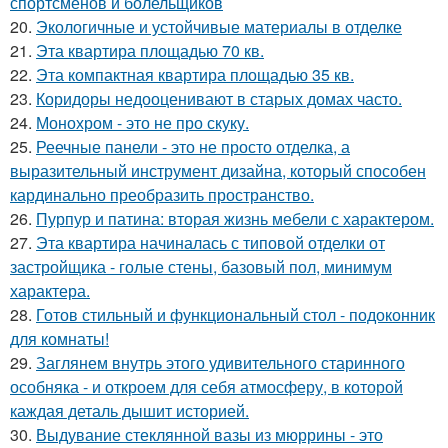
спортсменов и болельщиков
20.
Экологичные и устойчивые материалы в отделке
21.
Эта квартира площадью 70 кв.
22.
Эта компактная квартира площадью 35 кв.
23.
Коридоры недооценивают в старых домах часто.
24.
Монохром - это не про скуку.
25.
Реечные панели - это не просто отделка, а
выразительный инструмент дизайна, который способен
кардинально преобразить пространство.
26.
Пурпур и патина: вторая жизнь мебели с характером.
27.
Эта квартира начиналась с типовой отделки от
застройщика - голые стены, базовый пол, минимум
характера.
28.
Готов стильный и функциональный стол - подоконник
для комнаты!
29.
Заглянем внутрь этого удивительного старинного
особняка - и откроем для себя атмосферу, в которой
каждая деталь дышит историей.
30.
Выдувание стеклянной вазы из мюррины - это