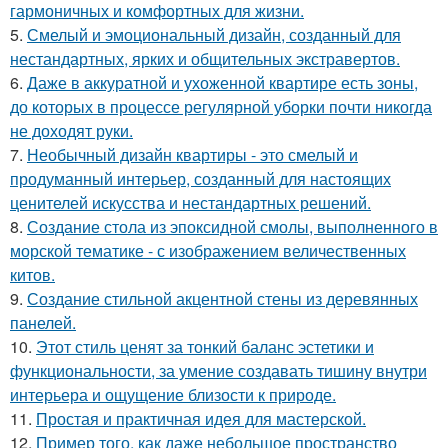
гармоничных и комфортных для жизни.
5.
Смелый и эмоциональный дизайн, созданный для
нестандартных, ярких и общительных экстравертов.
6.
Даже в аккуратной и ухоженной квартире есть зоны,
до которых в процессе регулярной уборки почти никогда
не доходят руки.
7.
Необычный дизайн квартиры - это смелый и
продуманный интерьер, созданный для настоящих
ценителей искусства и нестандартных решений.
8.
Создание стола из эпоксидной смолы, выполненного в
морской тематике - с изображением величественных
китов.
9.
Создание стильной акцентной стены из деревянных
панелей.
10.
Этот стиль ценят за тонкий баланс эстетики и
функциональности, за умение создавать тишину внутри
интерьера и ощущение близости к природе.
11.
Простая и практичная идея для мастерской.
12.
Пример того, как даже небольшое пространство