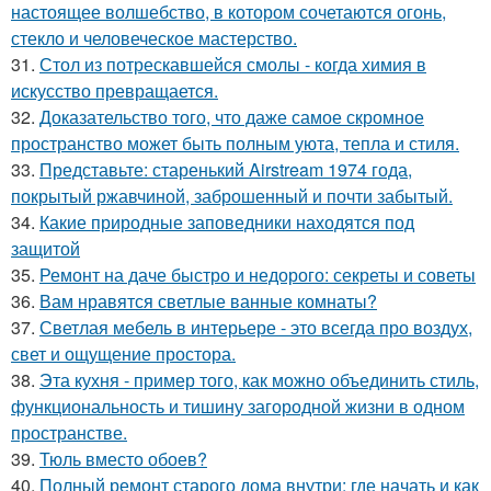
настоящее волшебство, в котором сочетаются огонь,
стекло и человеческое мастерство.
31.
Стол из потрескавшейся смолы - когда химия в
искусство превращается.
32.
Доказательство того, что даже самое скромное
пространство может быть полным уюта, тепла и стиля.
33.
Представьте: старенький Airstream 1974 года,
покрытый ржавчиной, заброшенный и почти забытый.
34.
Какие природные заповедники находятся под
защитой
35.
Ремонт на даче быстро и недорого: секреты и советы
36.
Вам нравятся светлые ванные комнаты?
37.
Светлая мебель в интерьере - это всегда про воздух,
свет и ощущение простора.
38.
Эта кухня - пример того, как можно объединить стиль,
функциональность и тишину загородной жизни в одном
пространстве.
39.
Тюль вместо обоев?
40.
Полный ремонт старого дома внутри: где начать и как