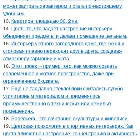
может заиграть характером и стать по-настоящему
удобным.
13.
Квартира площадью 36, 2 кв.
14.
Цвет - то, что задаёт настроение интерьеру,
объединяет предметы и делает помещение цельным.
15.
Интерьер уютного загородного дома, где кухня и
столовая плавно переходят друг в друга, создавая
атмосферу гармонии и уюта.
16.
Этот проект - пример того, как можно создать
современное и уютное пространство, даже при
ограниченном бюджете.
17.
Ещё не так давно стеклоблоки считались сугубо
утилитарным материалом и применялись
преимущественно в технических или нежилых
помещениях.
18.
Барельеф - это сочетание скульптуры и живописи.
19.
Цветовая психология в спортивных интерьерах. Как
цвета влияют на настроение, концентрацию и активность