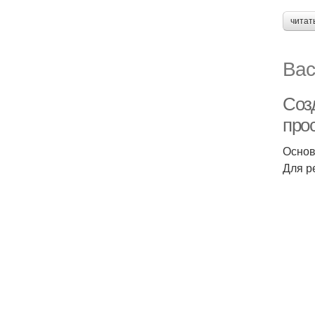
читат
Вас
Соз
про
Основ
Для р