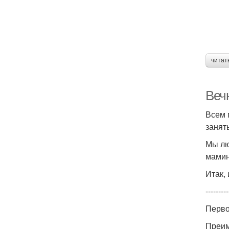
читат
Веч
Всем 
занят
Мы лю
мамин
Итак,
---------
Перво
Преим