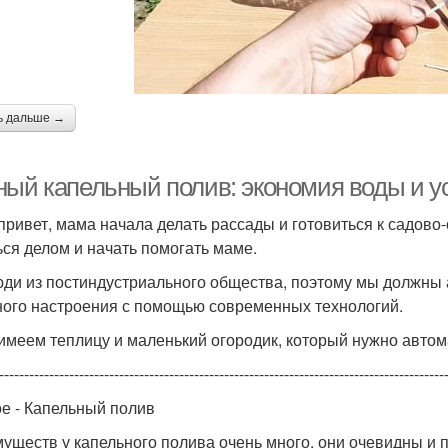
ь дальше →
ный капельный полив: экономия воды и у
привет, мама начала делать рассады и готовиться к садово-о
ься делом и начать помогать маме.
ди из постиндустриального общества, поэтому мы должны 
ого настроения с помощью современных технологий.
 имеем теплицу и маленький огородик, который нужно автом
-----------------------------------------------------------------------------------------
е - Капельный полив
уществ у капельного полива очень много, они очевидны и