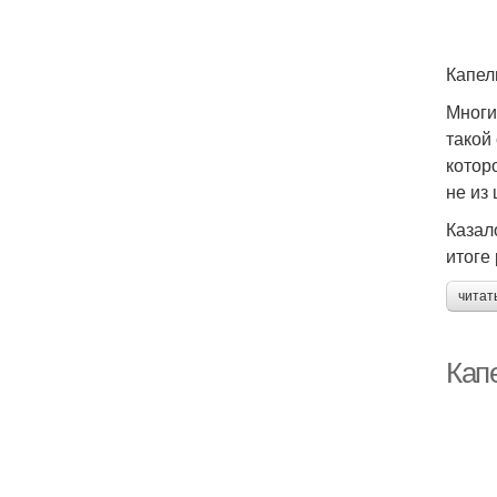
Капел
Многи
такой
котор
не из
Казал
итоге
читат
Кап