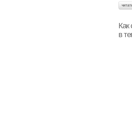
читат
Как
в те