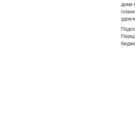
доме 
плани
удовл
Подго
Перед
бюдже