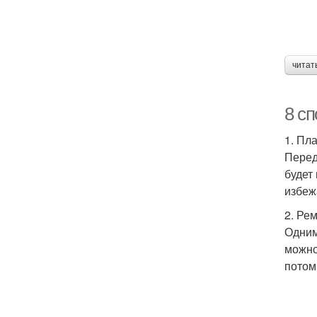
читат
8 с
1. Пл
Перед
будет
избеж
2. Ре
Одним
можно
потом