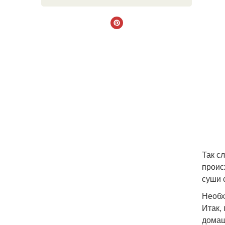
Так с
проис
суши 
Необх
Итак,
домаш