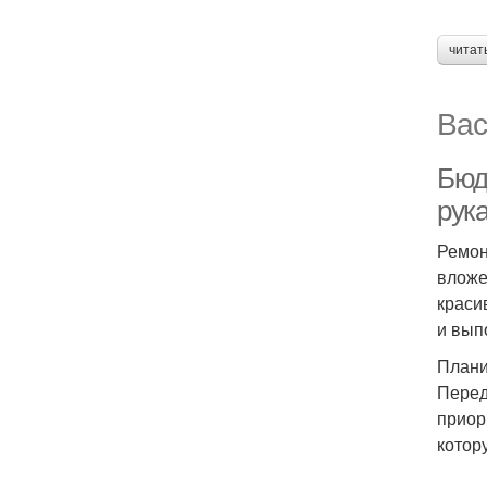
читат
Вас
Бюд
рук
Ремон
вложе
краси
и вып
Плани
Перед
приор
котор