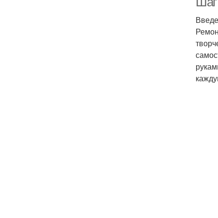
Шаг
Введ
Ремон
творч
самос
рукам
кажду