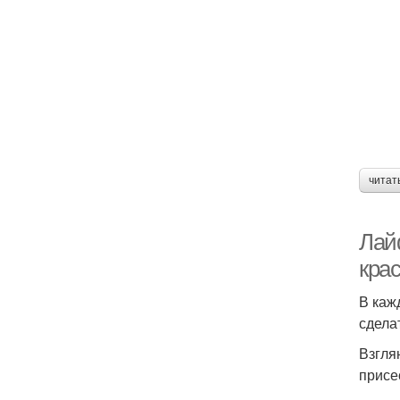
читат
Лай
крас
В каж
сдела
Взгля
присе