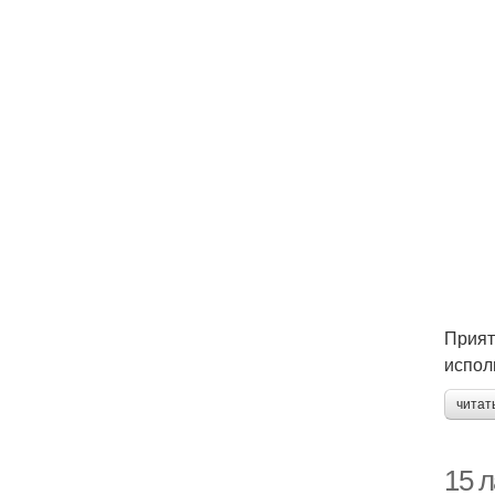
Прият
испол
читат
15 