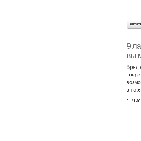
читат
9 л
вы м
Вряд 
совре
возмо
в пор
1. Чи