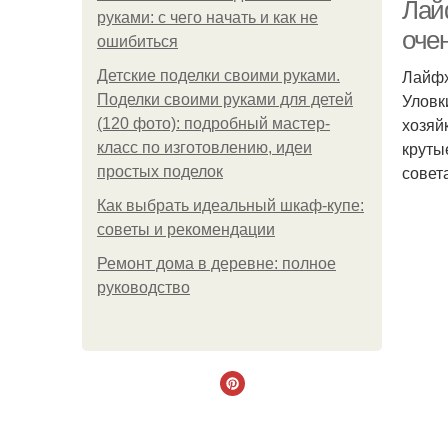
Лай
руками: с чего начать и как не
оче
ошибиться
Лайфх
Детские поделки своими руками.
Уловк
Поделки своими руками для детей
хозяй
(120 фото): подробный мастер-
круты
класс по изготовлению, идеи
совет
простых поделок
Как выбрать идеальный шкаф-купе:
советы и рекомендации
Ремонт дома в деревне: полное
руководство