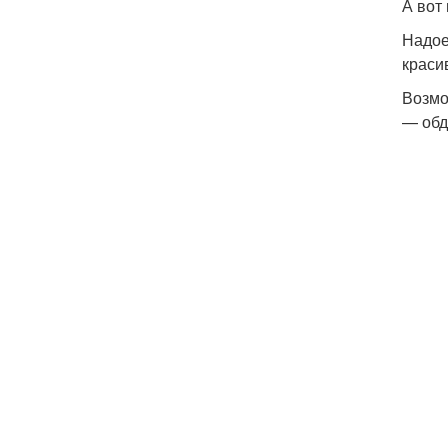
А вот
Надое
краси
Возмо
— обд