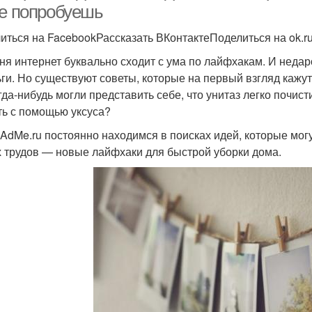
не попробуешь
иться на FacebookРассказать ВКонтактеПоделиться на ok.r
ня интернет буквально сходит с ума по лайфхакам. И неда
ьги. Но существуют советы, которые на первый взгляд кажу
гда-нибудь могли представить себе, что унитаз легко почи
ть с помощью уксуса?
AdMe.ru постоянно находимся в поисках идей, которые могут
 трудов — новые лайфхаки для быстрой уборки дома.