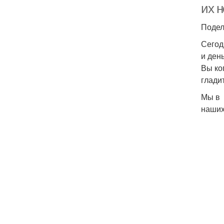
их 
Подел
Сегод
и ден
Вы ко
глади
Мы в 
наших