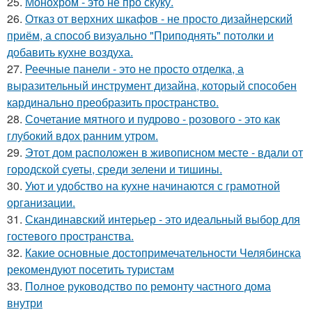
25.
Монохром - это не про скуку.
26.
Отказ от верхних шкафов - не просто дизайнерский
приём, а способ визуально "Приподнять" потолки и
добавить кухне воздуха.
27.
Реечные панели - это не просто отделка, а
выразительный инструмент дизайна, который способен
кардинально преобразить пространство.
28.
Сочетание мятного и пудрово - розового - это как
глубокий вдох ранним утром.
29.
Этот дом расположен в живописном месте - вдали от
городской суеты, среди зелени и тишины.
30.
Уют и удобство на кухне начинаются с грамотной
организации.
31.
Скандинавский интерьер - это идеальный выбор для
гостевого пространства.
32.
Какие основные достопримечательности Челябинска
рекомендуют посетить туристам
33.
Полное руководство по ремонту частного дома
внутри