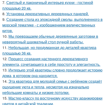
7.
Светлый и лаконичный интерьер кухни - гостиной
площадью 20 кв.
8.
Установка декоративных деревянных панелей.
9.
Создание стола из эпоксидной смолы, выполненного в
морской тематике - с изображением величественных
китов.
10.
Мы превращаем обычные деревянные заготовки в
невероятный шахматный стол ручной работы.
11.
Небольшая, но продуманная до деталей квартира
площадью 36 кв.
12.
Процесс создания настенного декоративного
элемента, сочетающего в себе простоту и элегантность.
13.
Интерьер этой квартиры словно продолжает историю
дома, в котором она находится.
14.
Эта квартира для молодой семьи с ребёнком создаёт
ощущение уюта и тепла, несмотря на изначально
небольшие комнаты и низкие потолки.
15.
Мастер-классу по восточному искусству аранжировки
цветов в китайской традиции.