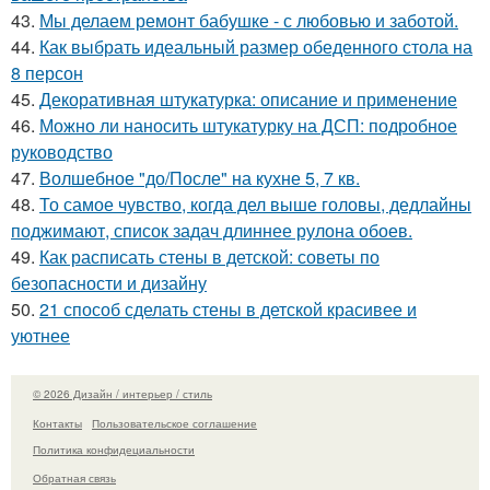
43.
Мы делаем ремонт бабушке - с любовью и заботой.
44.
Как выбрать идеальный размер обеденного стола на
8 персон
45.
Декоративная штукатурка: описание и применение
46.
Можно ли наносить штукатурку на ДСП: подробное
руководство
47.
Волшебное "до/После" на кухне 5, 7 кв.
48.
То самое чувство, когда дел выше головы, дедлайны
поджимают, список задач длиннее рулона обоев.
49.
Как расписать стены в детской: советы по
безопасности и дизайну
50.
21 способ сделать стены в детской красивее и
уютнее
© 2026 Дизайн / интерьер / стиль
Контакты
Пользовательское соглашение
Политика конфидециальности
Обратная связь