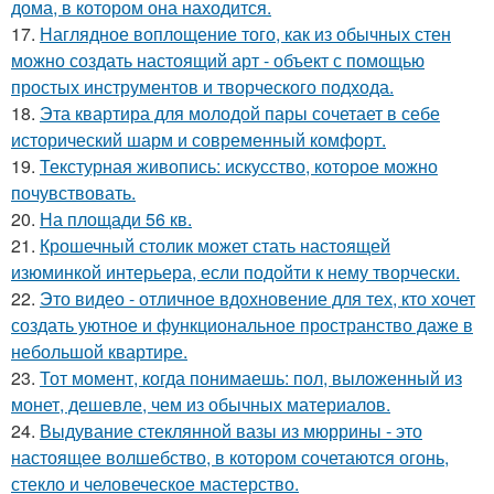
дома, в котором она находится.
17.
Наглядное воплощение того, как из обычных стен
можно создать настоящий арт - объект с помощью
простых инструментов и творческого подхода.
18.
Эта квартира для молодой пары сочетает в себе
исторический шарм и современный комфорт.
19.
Текстурная живопись: искусство, которое можно
почувствовать.
20.
На площади 56 кв.
21.
Крошечный столик может стать настоящей
изюминкой интерьера, если подойти к нему творчески.
22.
Это видео - отличное вдохновение для тех, кто хочет
создать уютное и функциональное пространство даже в
небольшой квартире.
23.
Тот момент, когда понимаешь: пол, выложенный из
монет, дешевле, чем из обычных материалов.
24.
Выдувание стеклянной вазы из мюррины - это
настоящее волшебство, в котором сочетаются огонь,
стекло и человеческое мастерство.