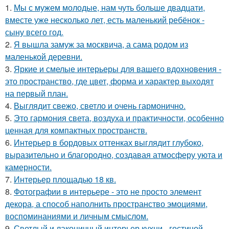
1.
Мы с мужем молодые, нам чуть больше двадцати,
вместе уже несколько лет, есть маленький ребёнок -
сыну всего год.
2.
Я вышла замуж за москвича, а сама родом из
маленькой деревни.
3.
Яркие и смелые интерьеры для вашего вдохновения -
это пространство, где цвет, форма и характер выходят
на первый план.
4.
Выглядит свежо, светло и очень гармонично.
5.
Это гармония света, воздуха и практичности, особенно
ценная для компактных пространств.
6.
Интерьер в бордовых оттенках выглядит глубоко,
выразительно и благородно, создавая атмосферу уюта и
камерности.
7.
Интерьер площадью 18 кв.
8.
Фотографии в интерьере - это не просто элемент
декора, а способ наполнить пространство эмоциями,
воспоминаниями и личным смыслом.
9.
Светлый и лаконичный интерьер кухни - гостиной