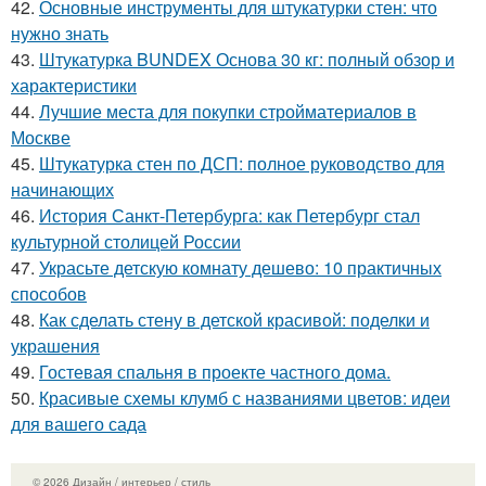
42.
Основные инструменты для штукатурки стен: что
нужно знать
43.
Штукатурка BUNDEX Основа 30 кг: полный обзор и
характеристики
44.
Лучшие места для покупки стройматериалов в
Москве
45.
Штукатурка стен по ДСП: полное руководство для
начинающих
46.
История Санкт-Петербурга: как Петербург стал
культурной столицей России
47.
Украсьте детскую комнату дешево: 10 практичных
способов
48.
Как сделать стену в детской красивой: поделки и
украшения
49.
Гостевая спальня в проекте частного дома.
50.
Красивые схемы клумб с названиями цветов: идеи
для вашего сада
© 2026 Дизайн / интерьер / стиль