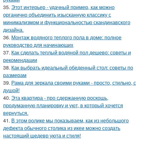
35.
Этот интерьер - удачный пример, как можно
органично объединить изысканную классику с
минимализмом и функциональностью скандинавского
дизайна.
36.
Монтаж водяного теплого пола в доме: полное
руководство для начинающих
37.
Как сделать теплый водяной пол дешево: советы и
рекомендации
38.
Как выбрать идеальный обеденный стол: советы по
размерам
39.
Рама для зеркала своими руками - просто, стильно, с
душой!
40.
Эта квартира - про сдержанную роскошь,
продуманную планировку и уют, в который хочется
вернуться.
41.
В этом ролике мы показываем, как из небольшого
дефекта обычного столика из икеи можно создать
настоящий шедевр уюта и стиля!