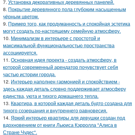
7.
Установка декоративных деревянных панелей.
8.
Покрытие деревянного пола глубоким насыщенным
чёрным цветом.
9.
Пример того, как продуманность и спокойная эстетика
могут создать по-настоящему семейную атмосферу.
10.
Минимализм в интерьере с простотой и
максимальной функциональностью пространства
ассоциируется.
11.
Основная идея проекта - создать атмосферу, в
которой современный арендатор почувствует себя
частью истории города.
12.
Интерьер наполнен гармонией и спокойствием -
здесь каждая деталь словно поддерживает атмосферу
единства, уюта и тихого домашнего тепла.
13.
Квартира, в которой каждая деталь будто создана для
тихого созерцания и внутреннего равновесия.
14.
Яркий интерьер квартиры для девушки создан под
вдохновением от книги Льюиса Кэрролла "Алиса в
Стране Чудес".