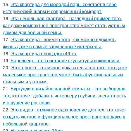
15.
Эта квартира для молодой пары сочетает в себе
исторический шарм и современный комфорт.
16.
Эта небольшая квартира - наглядный пример того,
как даже компактное пространство может стать уютным
домом для большой семьи.
17.
Эта квартира - пример того, как можно вдохнуть
жизнь даже в самые запущенные интерьеры.
18.
Эта квартира площадью 49 кв.
19.
Барельеф - это сочетание скульптуры и живописи.
20.
Этот проект - отличное доказательство того, что даже
маленькое пространство может быть функциональным,
стильным и уютным.
21.
Бургунди в дизайне ванной комнаты - это выбор для
тех, кто хочет добавить интерьеру глубину, элегантность
и ощущение роскоши.
22.
Это видео - отличное вдохновение для тех, кто хочет
создать уютное и функциональное пространство даже в
небольшой квартире.
23.
На площади всего 38 кв.